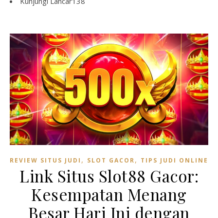
Kunjungi
Lancar138
,
,
REVIEW SITUS JUDI
SLOT GACOR
TIPS JUDI ONLINE
Link Situs Slot88 Gacor:
Kesempatan Menang
Besar Hari Ini dengan