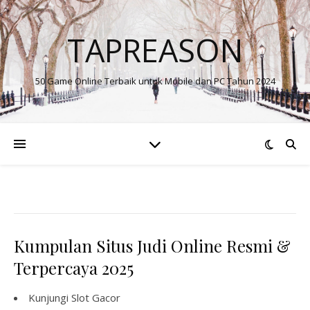
TAPREASON
50 Game Online Terbaik untuk Mobile dan PC Tahun 2024
Kumpulan Situs Judi Online Resmi &
Terpercaya 2025
Kunjungi
Slot Gacor