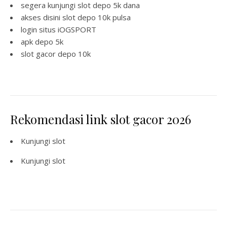
segera kunjungi
slot depo 5k dana
akses disini
slot depo 10k pulsa
login situs
iOGSPORT
apk depo 5k
slot gacor depo 10k
Rekomendasi link slot gacor 2026
Kunjungi
slot
Kunjungi
slot