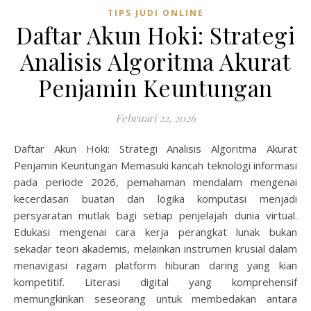
TIPS JUDI ONLINE
Daftar Akun Hoki: Strategi
Analisis Algoritma Akurat
Penjamin Keuntungan
Februari 22, 2026
Daftar Akun Hoki: Strategi Analisis Algoritma Akurat
Penjamin Keuntungan Memasuki kancah teknologi informasi
pada periode 2026, pemahaman mendalam mengenai
kecerdasan buatan dan logika komputasi menjadi
persyaratan mutlak bagi setiap penjelajah dunia virtual.
Edukasi mengenai cara kerja perangkat lunak bukan
sekadar teori akademis, melainkan instrumen krusial dalam
menavigasi ragam platform hiburan daring yang kian
kompetitif. Literasi digital yang komprehensif
memungkinkan seseorang untuk membedakan antara