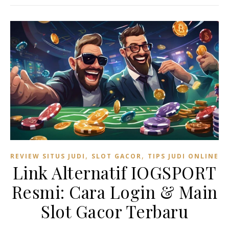
,
,
REVIEW SITUS JUDI
SLOT GACOR
TIPS JUDI ONLINE
Link Alternatif IOGSPORT
Resmi: Cara Login & Main
Slot Gacor Terbaru