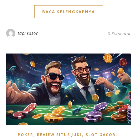
BACA SELENGKAPNYA
tapreason
0 Komentar
,
,
,
POKER
REVIEW SITUS JUDI
SLOT GACOR