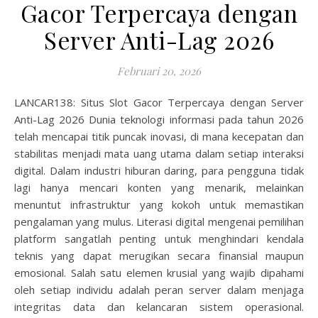
Gacor Terpercaya dengan
Server Anti-Lag 2026
Februari 20, 2026
LANCAR138: Situs Slot Gacor Terpercaya dengan Server
Anti-Lag 2026 Dunia teknologi informasi pada tahun 2026
telah mencapai titik puncak inovasi, di mana kecepatan dan
stabilitas menjadi mata uang utama dalam setiap interaksi
digital. Dalam industri hiburan daring, para pengguna tidak
lagi hanya mencari konten yang menarik, melainkan
menuntut infrastruktur yang kokoh untuk memastikan
pengalaman yang mulus. Literasi digital mengenai pemilihan
platform sangatlah penting untuk menghindari kendala
teknis yang dapat merugikan secara finansial maupun
emosional. Salah satu elemen krusial yang wajib dipahami
oleh setiap individu adalah peran server dalam menjaga
integritas data dan kelancaran sistem operasional.