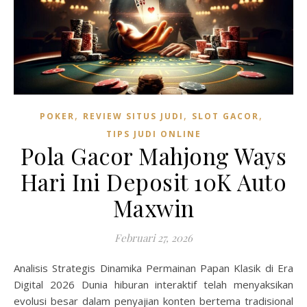
,
,
,
POKER
REVIEW SITUS JUDI
SLOT GACOR
TIPS JUDI ONLINE
Pola Gacor Mahjong Ways
Hari Ini Deposit 10K Auto
Maxwin
Februari 27, 2026
Analisis Strategis Dinamika Permainan Papan Klasik di Era
Digital 2026 Dunia hiburan interaktif telah menyaksikan
evolusi besar dalam penyajian konten bertema tradisional