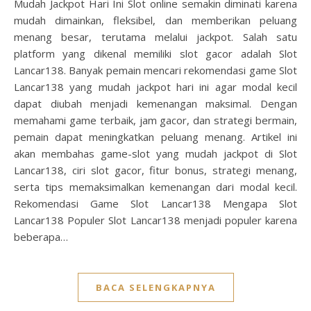
Mudah Jackpot Hari Ini Slot online semakin diminati karena
mudah dimainkan, fleksibel, dan memberikan peluang
menang besar, terutama melalui jackpot. Salah satu
platform yang dikenal memiliki slot gacor adalah Slot
Lancar138. Banyak pemain mencari rekomendasi game Slot
Lancar138 yang mudah jackpot hari ini agar modal kecil
dapat diubah menjadi kemenangan maksimal. Dengan
memahami game terbaik, jam gacor, dan strategi bermain,
pemain dapat meningkatkan peluang menang. Artikel ini
akan membahas game-slot yang mudah jackpot di Slot
Lancar138, ciri slot gacor, fitur bonus, strategi menang,
serta tips memaksimalkan kemenangan dari modal kecil.
Rekomendasi Game Slot Lancar138 Mengapa Slot
Lancar138 Populer Slot Lancar138 menjadi populer karena
beberapa…
BACA SELENGKAPNYA