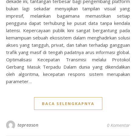
dekade ini, tantangan terbesar bagi pengembang platform
bukan lagi sekadar menyajikan tampilan visual yang
impresif, melainkan bagaimana memastikan setiap
pengguna dapat terhubung ke pusat data tanpa kendala
latensi. Kepercayaan publik kini sangat bergantung pada
kemampuan sebuah ekosistem dalam menghadirkan solusi
akses yang tangguh, privat, dan tahan terhadap gangguan
trafik yang masif di tengah padatnya arus informasi global.
Optimalisasi Kecepatan Transmisi melalui Protokol
Gerbang Masuk Terpadu Dalam dunia yang dikendalikan
oleh algoritma, kecepatan respons sistem merupakan
parameter…
BACA SELENGKAPNYA
tapreason
0 Komentar