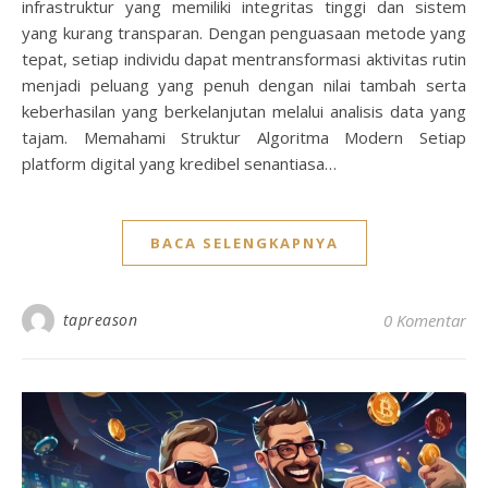
infrastruktur yang memiliki integritas tinggi dan sistem
yang kurang transparan. Dengan penguasaan metode yang
tepat, setiap individu dapat mentransformasi aktivitas rutin
menjadi peluang yang penuh dengan nilai tambah serta
keberhasilan yang berkelanjutan melalui analisis data yang
tajam. Memahami Struktur Algoritma Modern Setiap
platform digital yang kredibel senantiasa…
BACA SELENGKAPNYA
tapreason
0 Komentar