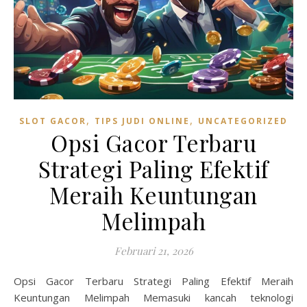
,
,
SLOT GACOR
TIPS JUDI ONLINE
UNCATEGORIZED
Opsi Gacor Terbaru
Strategi Paling Efektif
Meraih Keuntungan
Melimpah
Februari 21, 2026
Opsi Gacor Terbaru Strategi Paling Efektif Meraih
Keuntungan Melimpah Memasuki kancah teknologi