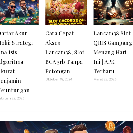
Daftar Akun
Cara Cepat
Lancar138 Slot
oki: Strategi
Akses
QRIS Gampang
nalisis
Lancar138, Slot
Menang Hari
Algoritma
BCA 5rb Tanpa
Ini | APK
Akurat
Potongan
Terbaru
Oktober 18, 2024
Maret 28, 2026
Penjamin
Keuntungan
ebruari 22, 2026