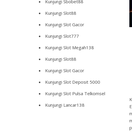
Kunjungi
Sbobet88
Kunjungi
Slot88
Kunjungi
Slot Gacor
Kunjungi
Slot777
Kunjungi
Slot Megah138
Kunjungi
Slot88
Kunjungi
Slot Gacor
Kunjungi
Slot Deposit 5000
Kunjungi
Slot Pulsa Telkomsel
K
Kunjungi
Lancar138
E
m
m
p