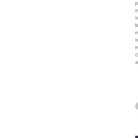
p
i
t
k
m
t
i
G
a