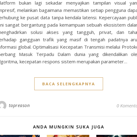
latform bukan lagi sekadar menyajikan tampilan visual ya
mpresif, melainkan bagaimana memastikan setiap pengguna dap
erhubung ke pusat data tanpa kendala latensi. Kepercayaan publ
ini sangat bergantung pada kemampuan sebuah ekosistem dal
enghadirkan solusi akses yang tangguh, privat, dan tah
erhadap gangguan trafik yang masif di tengah padatnya ar
nformasi global. Optimalisasi Kecepatan Transmisi melalui Protok
erbang Masuk Terpadu Dalam dunia yang dikendalikan ol
lgoritma, kecepatan respons sistem merupakan parameter…
BACA SELENGKAPNYA
tapreason
0 Koment
ANDA MUNGKIN SUKA JUGA