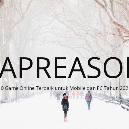
TAPREASO
50 Game Online Terbaik untuk Mobile dan PC Tahun 202