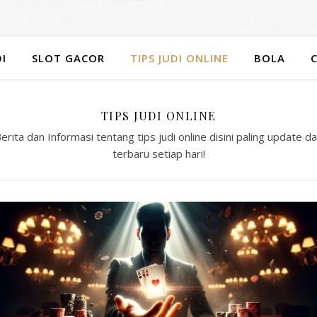
DI
SLOT GACOR
TIPS JUDI ONLINE
BOLA
TIPS JUDI ONLINE
erita dan Informasi tentang tips judi online disini paling update d
terbaru setiap hari!