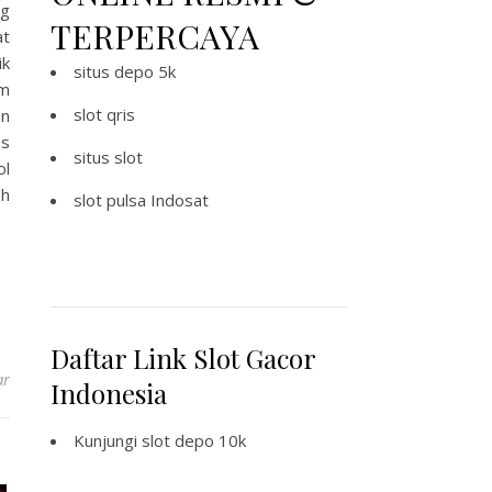
ng
TERPERCAYA
at
ik
situs depo 5k
am
slot qris
an
us
situs slot
ol
eh
slot pulsa Indosat
Daftar Link Slot Gacor
ar
Indonesia
Kunjungi
slot depo 10k