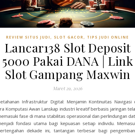
,
,
REVIEW SITUS JUDI
SLOT GACOR
TIPS JUDI ONLINE
Lancar138 Slot Deposit
5000 Pakai DANA | Link
Slot Gampang Maxwin
Maret 29, 2026
etahanan Infrastruktur Digital: Menjamin Kontinuitas Navigasi 
ra Komputasi Awan Lanskap industri kreatif berbasis jaringan tel
emasuki fase di mana stabilitas operasional dan perlindungan da
enjadi fondasi utama bagi kepuasan setiap individu. Memasu
ertengahan dekade ini, tantangan terbesar bagi pengemba