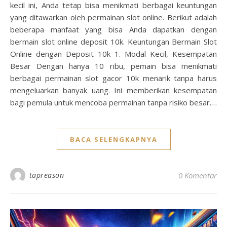
kecil ini, Anda tetap bisa menikmati berbagai keuntungan
yang ditawarkan oleh permainan slot online. Berikut adalah
beberapa manfaat yang bisa Anda dapatkan dengan
bermain slot online deposit 10k. Keuntungan Bermain Slot
Online dengan Deposit 10k 1. Modal Kecil, Kesempatan
Besar Dengan hanya 10 ribu, pemain bisa menikmati
berbagai permainan slot gacor 10k menarik tanpa harus
mengeluarkan banyak uang. Ini memberikan kesempatan
bagi pemula untuk mencoba permainan tanpa risiko besar.…
BACA SELENGKAPNYA
tapreason
0 Komentar