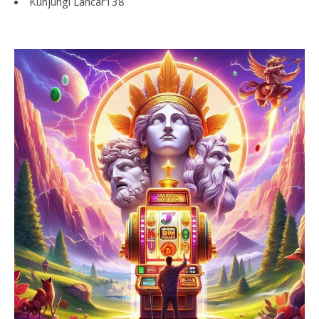
Kunjungi
Lancar138