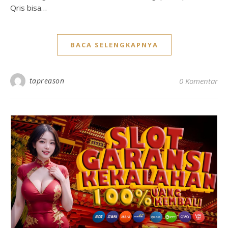
Qris bisa…
BACA SELENGKAPNYA
tapreason
0 Komentar