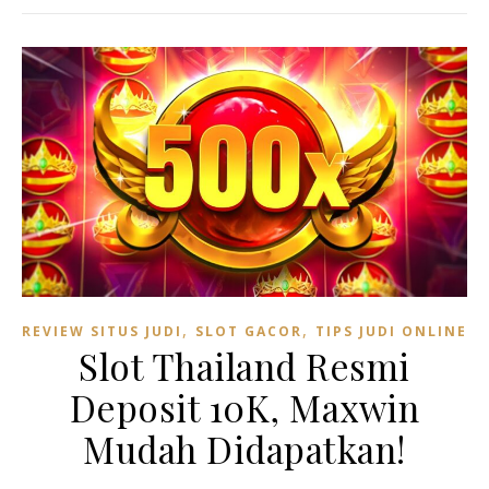
,
,
REVIEW SITUS JUDI
SLOT GACOR
TIPS JUDI ONLINE
Slot Thailand Resmi
Deposit 10K, Maxwin
Mudah Didapatkan!