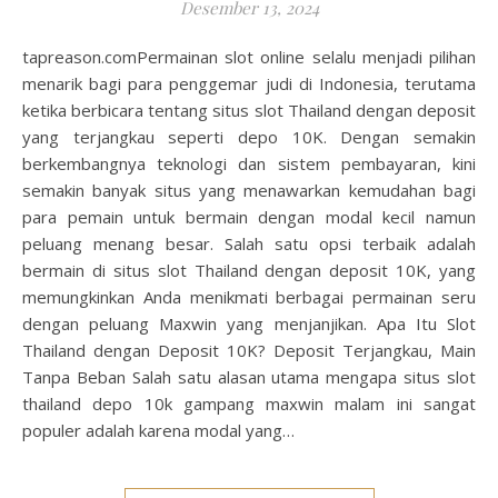
Desember 13, 2024
tapreason.comPermainan slot online selalu menjadi pilihan
menarik bagi para penggemar judi di Indonesia, terutama
ketika berbicara tentang situs slot Thailand dengan deposit
yang terjangkau seperti depo 10K. Dengan semakin
berkembangnya teknologi dan sistem pembayaran, kini
semakin banyak situs yang menawarkan kemudahan bagi
para pemain untuk bermain dengan modal kecil namun
peluang menang besar. Salah satu opsi terbaik adalah
bermain di situs slot Thailand dengan deposit 10K, yang
memungkinkan Anda menikmati berbagai permainan seru
dengan peluang Maxwin yang menjanjikan. Apa Itu Slot
Thailand dengan Deposit 10K? Deposit Terjangkau, Main
Tanpa Beban Salah satu alasan utama mengapa situs slot
thailand depo 10k gampang maxwin malam ini sangat
populer adalah karena modal yang…