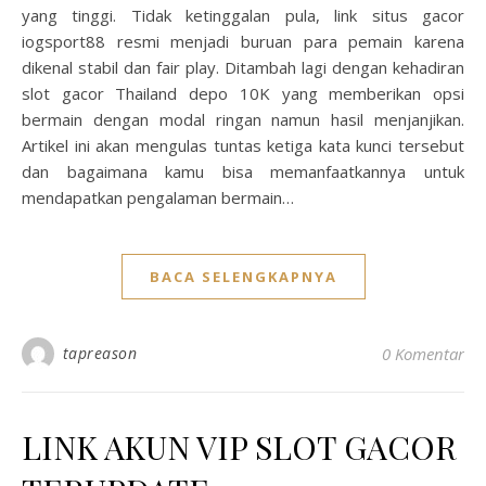
yang tinggi. Tidak ketinggalan pula, link situs gacor
iogsport88 resmi menjadi buruan para pemain karena
dikenal stabil dan fair play. Ditambah lagi dengan kehadiran
slot gacor Thailand depo 10K yang memberikan opsi
bermain dengan modal ringan namun hasil menjanjikan.
Artikel ini akan mengulas tuntas ketiga kata kunci tersebut
dan bagaimana kamu bisa memanfaatkannya untuk
mendapatkan pengalaman bermain…
BACA SELENGKAPNYA
tapreason
0 Komentar
LINK AKUN VIP SLOT GACOR