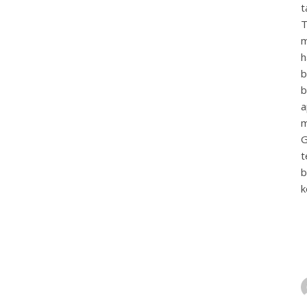
t
T
m
h
b
b
a
m
G
t
b
k