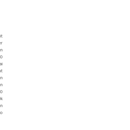
it
er
in
10
ai
ut
in
an
10
0k
an
ko