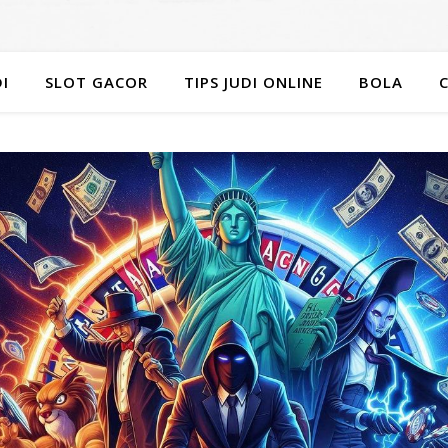
DI
SLOT GACOR
TIPS JUDI ONLINE
BOLA