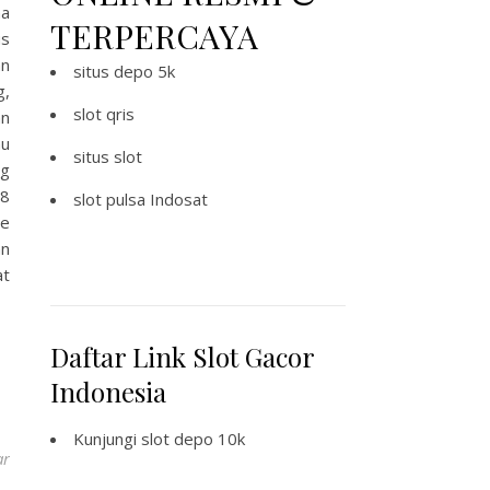
na
TERPERCAYA
us
an
situs depo 5k
g,
slot qris
an
au
situs slot
ng
88
slot pulsa Indosat
ne
an
at
Daftar Link Slot Gacor
Indonesia
Kunjungi
slot depo 10k
ar