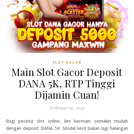
SLOT GACOR
Main Slot Gacor Deposit
DANA 5K, RTP Tinggi
Dijamin Cuan!
Februari 16, 2025
Bagi pecinta slot online, kini bermain semakin mudah
dengan deposit DANA 5K. Modal kecil bukan lagi halangan