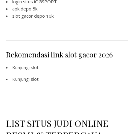
login situs
iOGSPORT
apk depo 5k
slot gacor depo 10k
Rekomendasi link slot gacor 2026
Kunjungi
slot
Kunjungi
slot
LIST SITUS JUDI ONLINE