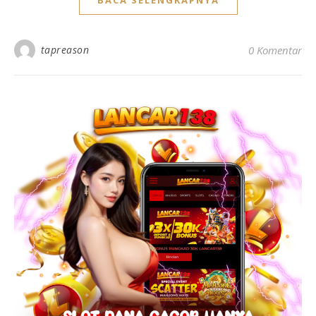
tapreason
0 Komentar