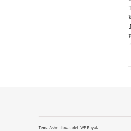
D
Tema Ashe dibuat oleh
WP Royal
.