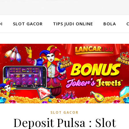
DI
SLOT GACOR
TIPS JUDI ONLINE
BOLA
SLOT GACOR
Deposit Pulsa : Slot