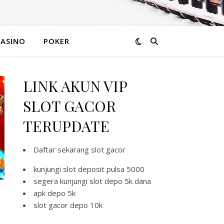
CASINO
POKER
LINK AKUN VIP
SLOT GACOR
TERUPDATE
Daftar sekarang
slot gacor
kunjungi
slot deposit pulsa 5000
segera kunjungi
slot depo 5k dana
apk depo 5k
slot gacor depo 10k