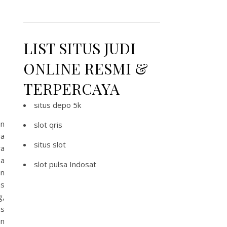
LIST SITUS JUDI
ONLINE RESMI &
TERPERCAYA
situs depo 5k
an
slot qris
ra
situs slot
ra
sa
slot pulsa Indosat
an
as
g,
as
an