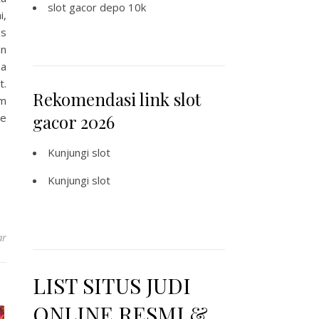
slot gacor depo 10k
i,
us
an
sa
t.
Rekomendasi link slot
im
ke
gacor 2026
Kunjungi
slot
Kunjungi
slot
ar
LIST SITUS JUDI
ONLINE RESMI &