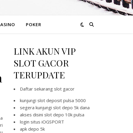
CASINO
POKER
LINK AKUN VIP
SLOT GACOR
TERUPDATE
a
Daftar sekarang
slot gacor
kunjungi
slot deposit pulsa 5000
segera kunjungi
slot depo 5k dana
akses disini
slot depo 10k pulsa
pa
login situs
iOGSPORT
ri
apk depo 5k
tu