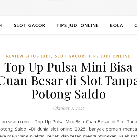
DI
SLOT GACOR
TIPS JUDI ONLINE
BOLA
,
,
REVIEW SITUS JUDI
SLOT GACOR
TIPS JUDI ONLINE
Top Up Pulsa Mini Bisa
Cuan Besar di Slot Tanp
Potong Saldo
Oktober 1, 2025
apreason.com – Top Up Pulsa Mini Bisa Cuan Besar di Slot Tan
otong Saldo –Di dunia slot online 2025, banyak pemain menca
ara main yang praktis, cepat, dan tetap menguntungkan. Salah sa