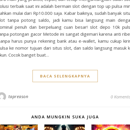
olusi terbaik saat ini adalah bermain slot dengan top up pulsa min
ahkan mulai dari Rp10.000 saja. Kabar baiknya, sudah banyak sit
lot tanpa potong saldo, jadi kamu bisa langsung main deng
ominal penuh dan berpeluang cuan besar! slot depo 10k pul
anpa potongan gacor Metode ini sangat digemari karena anti ribe
anpa harus punya rekening bank atau e-wallet, kamu cukup kir
ulsa ke nomor tujuan dari situs slot, dan saldo langsung masuk 
kun. Cocok banget buat…
BACA SELENGKAPNYA
tapreason
0 Koment
ANDA MUNGKIN SUKA JUGA