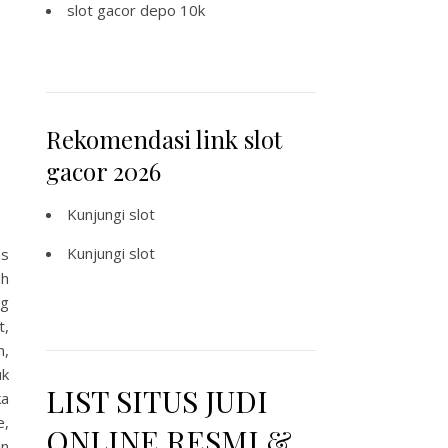
slot gacor depo 10k
Rekomendasi link slot
gacor 2026
Kunjungi
slot
Kunjungi
slot
ps
uh
ng
t,
n,
uk
LIST SITUS JUDI
ka
e,
ONLINE RESMI &
in