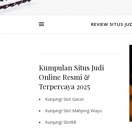
REVIEW SITUS JU
Kumpulan Situs Judi
Online Resmi &
Terpercaya 2025
Kunjungi
Slot Gacor
Kunjungi
Slot Mahjong Ways
Kunjungi
Slot88