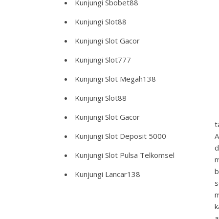
Kunjungi
Sbobet88
Kunjungi
Slot88
Kunjungi
Slot Gacor
Kunjungi
Slot777
Kunjungi
Slot Megah138
Kunjungi
Slot88
Kunjungi
Slot Gacor
t
Kunjungi
Slot Deposit 5000
A
d
Kunjungi
Slot Pulsa Telkomsel
m
b
Kunjungi
Lancar138
s
m
k
a