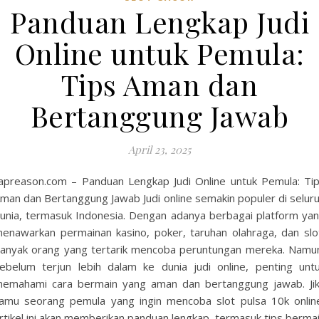
Panduan Lengkap Judi
Online untuk Pemula:
Tips Aman dan
Bertanggung Jawab
April 23, 2025
apreason.com – Panduan Lengkap Judi Online untuk Pemula: Ti
man dan Bertanggung Jawab Judi online semakin populer di selur
unia, termasuk Indonesia. Dengan adanya berbagai platform ya
enawarkan permainan kasino, poker, taruhan olahraga, dan slo
anyak orang yang tertarik mencoba peruntungan mereka. Namu
ebelum terjun lebih dalam ke dunia judi online, penting unt
emahami cara bermain yang aman dan bertanggung jawab. Ji
amu seorang pemula yang ingin mencoba slot pulsa 10k onlin
rtikel ini akan memberikan panduan lengkap, termasuk tips berma