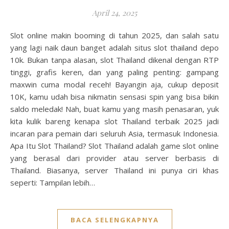
April 24, 2025
Slot online makin booming di tahun 2025, dan salah satu
yang lagi naik daun banget adalah situs slot thailand depo
10k. Bukan tanpa alasan, slot Thailand dikenal dengan RTP
tinggi, grafis keren, dan yang paling penting: gampang
maxwin cuma modal receh! Bayangin aja, cukup deposit
10K, kamu udah bisa nikmatin sensasi spin yang bisa bikin
saldo meledak! Nah, buat kamu yang masih penasaran, yuk
kita kulik bareng kenapa slot Thailand terbaik 2025 jadi
incaran para pemain dari seluruh Asia, termasuk Indonesia.
Apa Itu Slot Thailand? Slot Thailand adalah game slot online
yang berasal dari provider atau server berbasis di
Thailand. Biasanya, server Thailand ini punya ciri khas
seperti: Tampilan lebih…
BACA SELENGKAPNYA