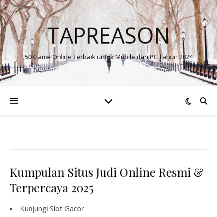
TAPREASON
50 Game Online Terbaik untuk Mobile dan PC Tahun 2024
Kumpulan Situs Judi Online Resmi &
Terpercaya 2025
Kunjungi
Slot Gacor