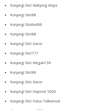
Kunjungi
Slot Mahjong Ways
Kunjungi
Slot88
Kunjungi
Sbobet88
Kunjungi
Slot88
Kunjungi
Slot Gacor
Kunjungi
Slot777
Kunjungi
Slot Megah138
Kunjungi
Slot88
Kunjungi
Slot Gacor
Kunjungi
Slot Deposit 5000
Kunjungi
Slot Pulsa Telkomsel