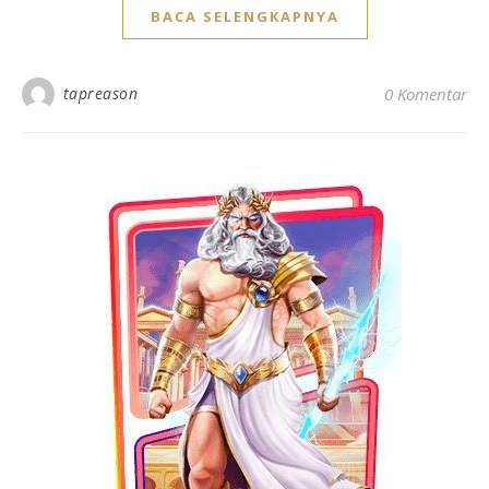
BACA SELENGKAPNYA
tapreason
0 Komentar