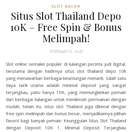
SLOT GACOR
Situs Slot Thailand Depo
10K – Free Spin & Bonus
Melimpah!
Februari 17, 2025
Slot online semakin populer di kalangan pecinta judi digital,
terutama dengan hadirnya situs slot thailand depo 10k
yang menawarkan berbagai keuntungan menarik. Salah satu
daya tarik utama adalah minimal deposit yang sangat
terjangkau, yaitu hanya 10K, yang memungkinkan pemain
dari berbagai kalangan untuk menikmati permainan dengan
mudah. Selain itu, situs slot Thailand juga dikenal dengan
free spin melimpah dan bonus besar, menjadikannya pilihan
favorit bagi banyak pemain. Keunggulan Situs Slot Thailand
dengan Deposit 10K 1. Minimal Deposit Terjangkau