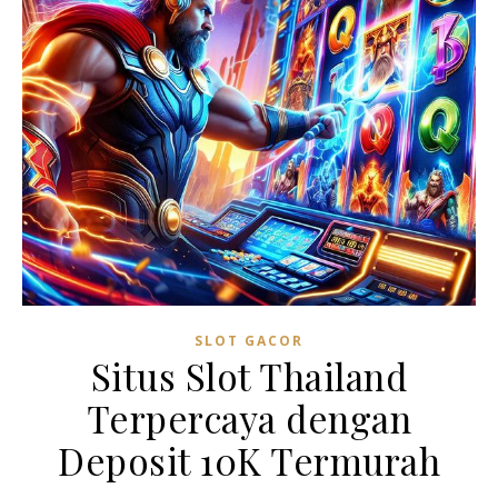
SLOT GACOR
Situs Slot Thailand
Terpercaya dengan
Deposit 10K Termurah