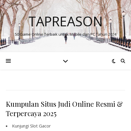
TAPREASON
50 Game Online Terbaik untuk Mobile dan PC Tahun 2024
Kumpulan Situs Judi Online Resmi &
Terpercaya 2025
Kunjungi
Slot Gacor