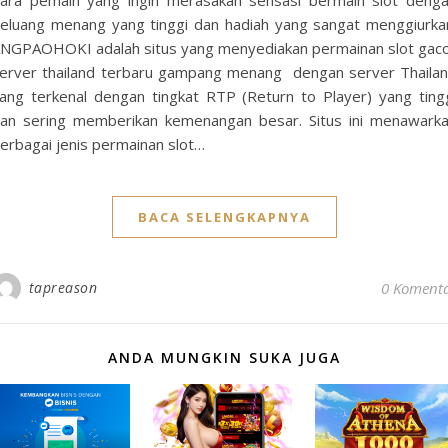
eluang menang yang tinggi dan hadiah yang sangat menggiurka
NGPAOHOKI adalah situs yang menyediakan permainan slot gac
erver thailand terbaru gampang menang dengan server Thaila
ang terkenal dengan tingkat RTP (Return to Player) yang ting
an sering memberikan kemenangan besar. Situs ini menawark
erbagai jenis permainan slot…
BACA SELENGKAPNYA
tapreason
0 Koment
ANDA MUNGKIN SUKA JUGA