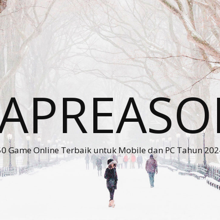
TAPREASO
50 Game Online Terbaik untuk Mobile dan PC Tahun 202