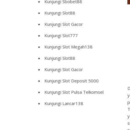
Kunjungi
Sbobet88
Kunjungi
Slot88
Kunjungi
Slot Gacor
Kunjungi
Slot777
Kunjungi
Slot Megah138
Kunjungi
Slot88
Kunjungi
Slot Gacor
Kunjungi
Slot Deposit 5000
D
Kunjungi
Slot Pulsa Telkomsel
y
p
Kunjungi
Lancar138
T
y
s
p