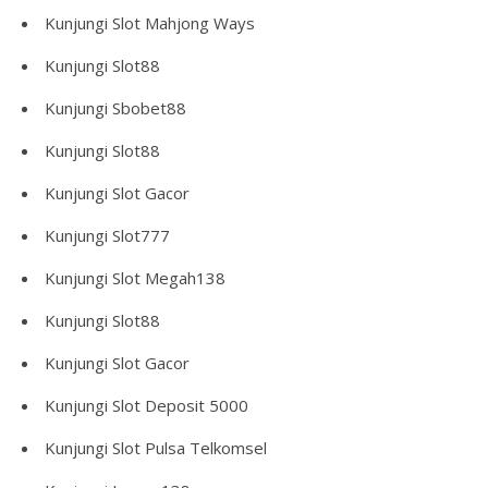
Kunjungi
Slot Mahjong Ways
Kunjungi
Slot88
Kunjungi
Sbobet88
Kunjungi
Slot88
Kunjungi
Slot Gacor
Kunjungi
Slot777
Kunjungi
Slot Megah138
Kunjungi
Slot88
Kunjungi
Slot Gacor
Kunjungi
Slot Deposit 5000
Kunjungi
Slot Pulsa Telkomsel