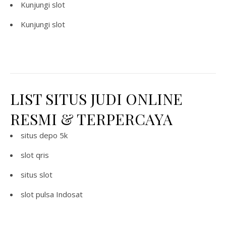
Kunjungi
slot
Kunjungi
slot
LIST SITUS JUDI ONLINE
RESMI & TERPERCAYA
situs depo 5k
slot qris
situs slot
slot pulsa Indosat