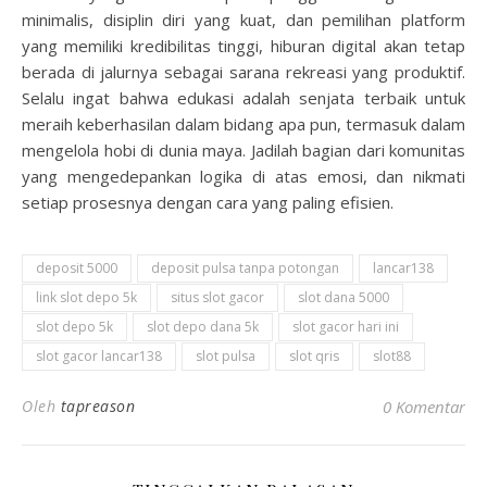
minimalis, disiplin diri yang kuat, dan pemilihan platform
yang memiliki kredibilitas tinggi, hiburan digital akan tetap
berada di jalurnya sebagai sarana rekreasi yang produktif.
Selalu ingat bahwa edukasi adalah senjata terbaik untuk
meraih keberhasilan dalam bidang apa pun, termasuk dalam
mengelola hobi di dunia maya. Jadilah bagian dari komunitas
yang mengedepankan logika di atas emosi, dan nikmati
setiap prosesnya dengan cara yang paling efisien.
deposit 5000
deposit pulsa tanpa potongan
lancar138
link slot depo 5k
situs slot gacor
slot dana 5000
slot depo 5k
slot depo dana 5k
slot gacor hari ini
slot gacor lancar138
slot pulsa
slot qris
slot88
Oleh
tapreason
0 Komentar