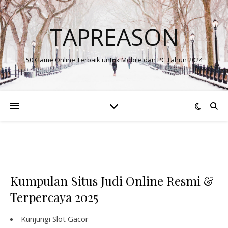
TAPREASON
50 Game Online Terbaik untuk Mobile dan PC Tahun 2024
Kumpulan Situs Judi Online Resmi &
Terpercaya 2025
Kunjungi
Slot Gacor