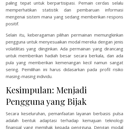
paling tepat untuk berpartisipasi. Pemain cerdas selalu
memperhatikan statistik dan pembaruan informasi
mengenai sistem mana yang sedang memberikan respons
positif.
Selain itu, keberagaman pilihan permainan memungkinkan
pengguna untuk menyesuaikan modal mereka dengan jenis
volatilitas yang diinginkan. Ada permainan yang dirancang
untuk memberikan hadiah besar secara berkala, dan ada
pula yang memberikan kemenangan kecil namun sangat
sering. Pemilihan ini harus didasarkan pada profil risiko
masing-masing individu.
Kesimpulan: Menjadi
Pengguna yang Bijak
Secara keseluruhan, pemanfaatan layanan berbasis pulsa
adalah bentuk adaptasi terhadap kemajuan teknologi
finansial yang memihak kepada pengguna. Dengan modal