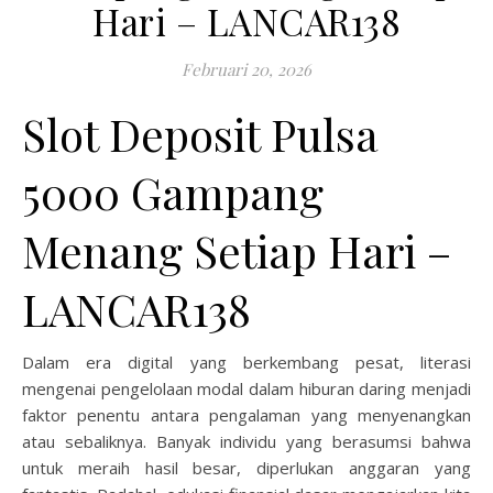
Hari – LANCAR138
Februari 20, 2026
Slot Deposit Pulsa
5000 Gampang
Menang Setiap Hari –
LANCAR138
Dalam era digital yang berkembang pesat, literasi
mengenai pengelolaan modal dalam hiburan daring menjadi
faktor penentu antara pengalaman yang menyenangkan
atau sebaliknya. Banyak individu yang berasumsi bahwa
untuk meraih hasil besar, diperlukan anggaran yang