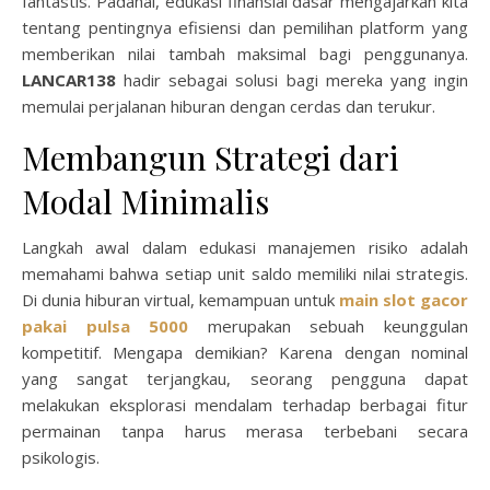
fantastis. Padahal, edukasi finansial dasar mengajarkan kita
tentang pentingnya efisiensi dan pemilihan platform yang
memberikan nilai tambah maksimal bagi penggunanya.
LANCAR138
hadir sebagai solusi bagi mereka yang ingin
memulai perjalanan hiburan dengan cerdas dan terukur.
Membangun Strategi dari
Modal Minimalis
Langkah awal dalam edukasi manajemen risiko adalah
memahami bahwa setiap unit saldo memiliki nilai strategis.
Di dunia hiburan virtual, kemampuan untuk
main slot gacor
pakai pulsa 5000
merupakan sebuah keunggulan
kompetitif. Mengapa demikian? Karena dengan nominal
yang sangat terjangkau, seorang pengguna dapat
melakukan eksplorasi mendalam terhadap berbagai fitur
permainan tanpa harus merasa terbebani secara
psikologis.