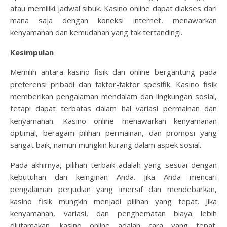
atau memiliki jadwal sibuk. Kasino online dapat diakses dari
mana saja dengan koneksi internet, menawarkan
kenyamanan dan kemudahan yang tak tertandingi.
Kesimpulan
Memilih antara kasino fisik dan online bergantung pada
preferensi pribadi dan faktor-faktor spesifik. Kasino fisik
memberikan pengalaman mendalam dan lingkungan sosial,
tetapi dapat terbatas dalam hal variasi permainan dan
kenyamanan. Kasino online menawarkan kenyamanan
optimal, beragam pilihan permainan, dan promosi yang
sangat baik, namun mungkin kurang dalam aspek sosial.
Pada akhirnya, pilihan terbaik adalah yang sesuai dengan
kebutuhan dan keinginan Anda. Jika Anda mencari
pengalaman perjudian yang imersif dan mendebarkan,
kasino fisik mungkin menjadi pilihan yang tepat. Jika
kenyamanan, variasi, dan penghematan biaya lebih
diutamakan, kasino online adalah cara yang tepat.