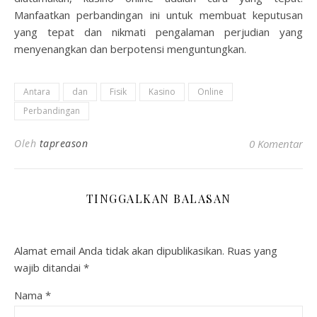
Manfaatkan perbandingan ini untuk membuat keputusan
yang tepat dan nikmati pengalaman perjudian yang
menyenangkan dan berpotensi menguntungkan.
Antara
dan
Fisik
Kasino
Online
Perbandingan
Oleh
tapreason
0 Komentar
TINGGALKAN BALASAN
Alamat email Anda tidak akan dipublikasikan.
Ruas yang
wajib ditandai
*
Nama
*