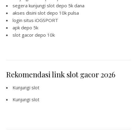
segera kunjungi
slot depo 5k dana
akses disini
slot depo 10k pulsa
login situs
iOGSPORT
apk depo 5k
slot gacor depo 10k
Rekomendasi link slot gacor 2026
Kunjungi
slot
Kunjungi
slot