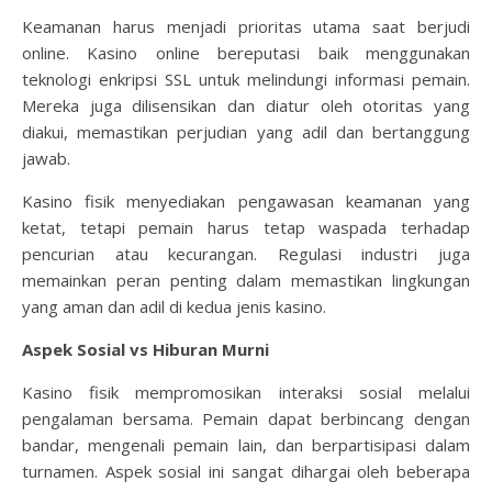
Keamanan harus menjadi prioritas utama saat berjudi
online. Kasino online bereputasi baik menggunakan
teknologi enkripsi SSL untuk melindungi informasi pemain.
Mereka juga dilisensikan dan diatur oleh otoritas yang
diakui, memastikan perjudian yang adil dan bertanggung
jawab.
Kasino fisik menyediakan pengawasan keamanan yang
ketat, tetapi pemain harus tetap waspada terhadap
pencurian atau kecurangan. Regulasi industri juga
memainkan peran penting dalam memastikan lingkungan
yang aman dan adil di kedua jenis kasino.
Aspek Sosial vs Hiburan Murni
Kasino fisik mempromosikan interaksi sosial melalui
pengalaman bersama. Pemain dapat berbincang dengan
bandar, mengenali pemain lain, dan berpartisipasi dalam
turnamen. Aspek sosial ini sangat dihargai oleh beberapa