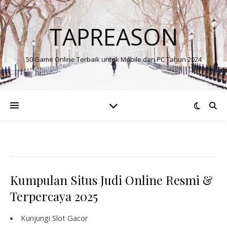
TAPREASON
50 Game Online Terbaik untuk Mobile dan PC Tahun 2024
Kumpulan Situs Judi Online Resmi &
Terpercaya 2025
Kunjungi
Slot Gacor