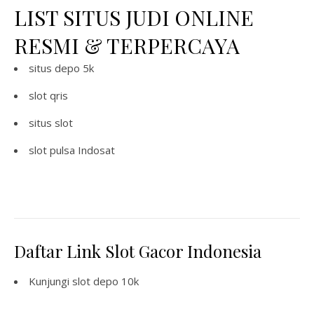
LIST SITUS JUDI ONLINE
RESMI & TERPERCAYA
situs depo 5k
slot qris
situs slot
slot pulsa Indosat
Daftar Link Slot Gacor Indonesia
Kunjungi
slot depo 10k