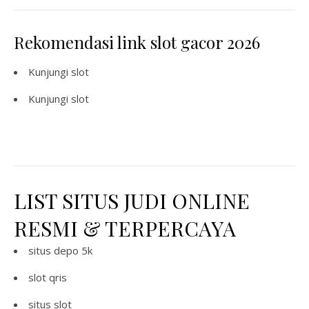
Rekomendasi link slot gacor 2026
Kunjungi
slot
Kunjungi
slot
LIST SITUS JUDI ONLINE
RESMI & TERPERCAYA
situs depo 5k
slot qris
situs slot