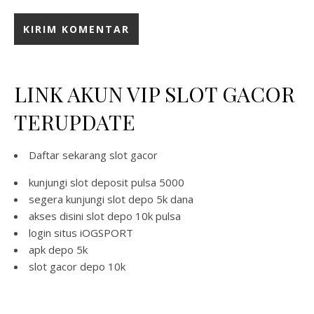
LINK AKUN VIP SLOT GACOR
TERUPDATE
Daftar sekarang
slot gacor
kunjungi
slot deposit pulsa 5000
segera kunjungi
slot depo 5k dana
akses disini
slot depo 10k pulsa
login situs
iOGSPORT
apk depo 5k
slot gacor depo 10k