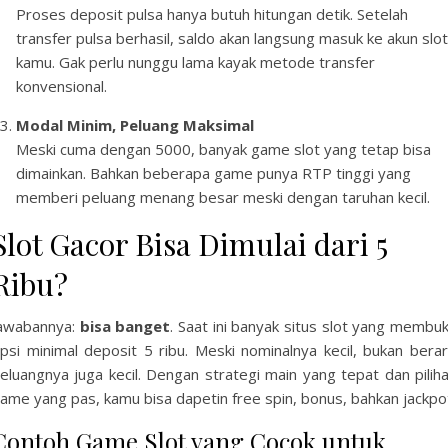
Proses deposit pulsa hanya butuh hitungan detik. Setelah
transfer pulsa berhasil, saldo akan langsung masuk ke akun slot
kamu. Gak perlu nunggu lama kayak metode transfer
konvensional.
Modal Minim, Peluang Maksimal
Meski cuma dengan 5000, banyak game slot yang tetap bisa
dimainkan. Bahkan beberapa game punya RTP tinggi yang
memberi peluang menang besar meski dengan taruhan kecil.
Slot Gacor Bisa Dimulai dari 5
Ribu?
awabannya:
bisa banget
. Saat ini banyak situs slot yang membu
psi minimal deposit 5 ribu. Meski nominalnya kecil, bukan berar
eluangnya juga kecil. Dengan strategi main yang tepat dan pilih
ame yang pas, kamu bisa dapetin free spin, bonus, bahkan jackpo
Contoh Game Slot yang Cocok untuk