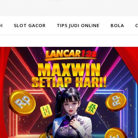
DI
SLOT GACOR
TIPS JUDI ONLINE
BOLA