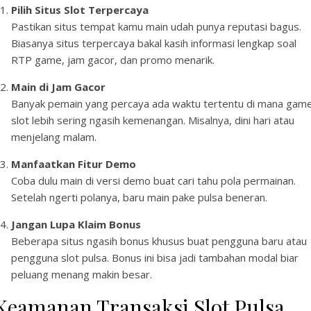
Pilih Situs Slot Terpercaya
Pastikan situs tempat kamu main udah punya reputasi bagus.
Biasanya situs terpercaya bakal kasih informasi lengkap soal
RTP game, jam gacor, dan promo menarik.
Main di Jam Gacor
Banyak pemain yang percaya ada waktu tertentu di mana gam
slot lebih sering ngasih kemenangan. Misalnya, dini hari atau
menjelang malam.
Manfaatkan Fitur Demo
Coba dulu main di versi demo buat cari tahu pola permainan.
Setelah ngerti polanya, baru main pake pulsa beneran.
Jangan Lupa Klaim Bonus
Beberapa situs ngasih bonus khusus buat pengguna baru atau
pengguna slot pulsa. Bonus ini bisa jadi tambahan modal biar
peluang menang makin besar.
Keamanan Transaksi Slot Pulsa