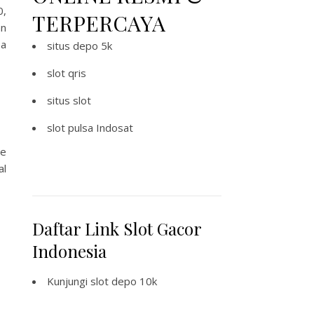
0,
TERPERCAYA
an
pa
situs depo 5k
slot qris
situs slot
slot pulsa Indosat
de
al
Daftar Link Slot Gacor
Indonesia
Kunjungi
slot depo 10k