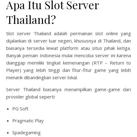
Apa Itu Slot Server
Thailand?
Slot server Thailand adalah permainan slot online yang
dijalankan di server luar negeri, khususnya di Thailand, dan
biasanya tersedia lewat platform atau situs pihak ketiga.
Banyak pemain Indonesia mulai mencoba server ini karena
dianggap memiliki tingkat kemenangan (RTP – Return to
Player) yang lebih tinggi dan fitur-fitur game yang lebih
menarik dibandingkan server lokal.
Server Thailand biasanya menampilkan game-game dari
provider global seperti:
PG Soft
Pragmatic Play
Spadegaming