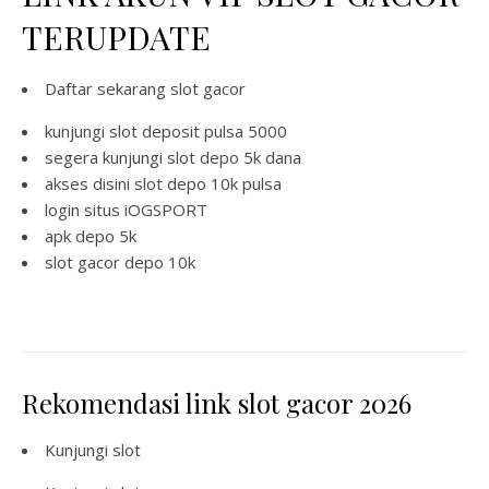
TERUPDATE
Daftar sekarang
slot gacor
kunjungi
slot deposit pulsa 5000
segera kunjungi
slot depo 5k dana
akses disini
slot depo 10k pulsa
login situs
iOGSPORT
apk depo 5k
slot gacor depo 10k
Rekomendasi link slot gacor 2026
Kunjungi
slot