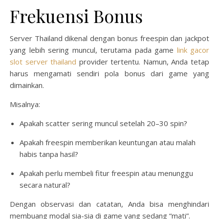
Frekuensi Bonus
Server Thailand dikenal dengan bonus freespin dan jackpot
yang lebih sering muncul, terutama pada game
link gacor
slot server thailand
provider tertentu. Namun, Anda tetap
harus mengamati sendiri pola bonus dari game yang
dimainkan.
Misalnya:
Apakah scatter sering muncul setelah 20–30 spin?
Apakah freespin memberikan keuntungan atau malah
habis tanpa hasil?
Apakah perlu membeli fitur freespin atau menunggu
secara natural?
Dengan observasi dan catatan, Anda bisa menghindari
membuang modal sia-sia di game yang sedang “mati”.