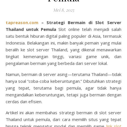
Mei 8, 2025
tapreason.com
– Strategi Bermain di Slot Server
Thailand untuk Pemula
Slot online telah menjadi salah
satu bentuk hiburan digital paling populer di Asia, termasuk
Indonesia. Belakangan ini, makin banyak pemain yang mulai
beralih ke slot server Thailand, yang dikenal menawarkan
tingkat kemenangan tinggi, variasi game unik, dan
pengalaman bermain yang berbeda dari server lokal.
Namun, bermain di server asing—terutama Thailand—tidak
hanya soal “coba-coba keberuntungan.” Dibutuhkan strategi
yang tepat, terutama bagi pemula, agar tidak hanya
mengandalkan keberuntungan, tetapi juga bermain dengan
cerdas dan efisien.
Artikel ini akan membahas strategi bermain di slot server
Thailand untuk pemula, dari cara memilih situs yang tepat
hingga teknik mengatur modal dan memilih game
link slot