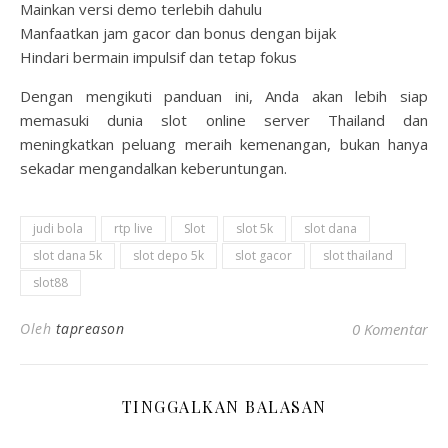
Mainkan versi demo terlebih dahulu
Manfaatkan jam gacor dan bonus dengan bijak
Hindari bermain impulsif dan tetap fokus
Dengan mengikuti panduan ini, Anda akan lebih siap
memasuki dunia slot online server Thailand dan
meningkatkan peluang meraih kemenangan, bukan hanya
sekadar mengandalkan keberuntungan.
judi bola
rtp live
Slot
slot 5k
slot dana
slot dana 5k
slot depo 5k
slot gacor
slot thailand
slot88
Oleh
tapreason
0 Komentar
TINGGALKAN BALASAN