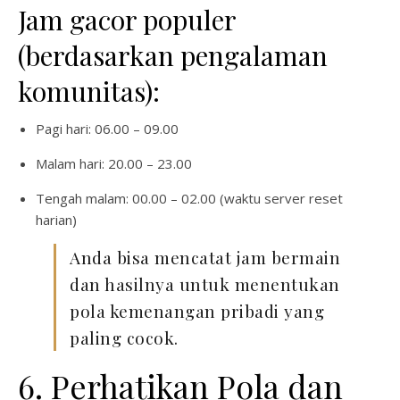
Jam gacor populer
(berdasarkan pengalaman
komunitas):
Pagi hari: 06.00 – 09.00
Malam hari: 20.00 – 23.00
Tengah malam: 00.00 – 02.00 (waktu server reset
harian)
Anda bisa mencatat jam bermain
dan hasilnya untuk menentukan
pola kemenangan pribadi yang
paling cocok.
6. Perhatikan Pola dan