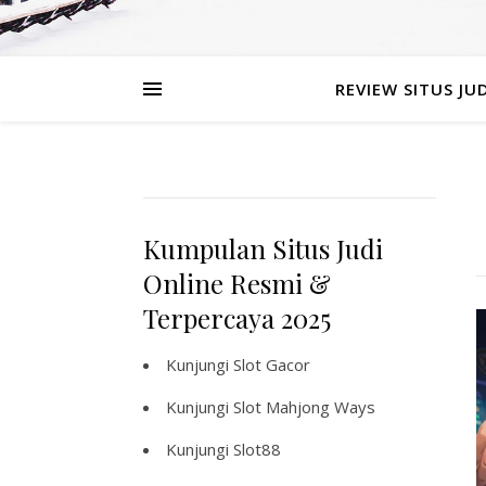
REVIEW SITUS JU
Kumpulan Situs Judi
Online Resmi &
Terpercaya 2025
Kunjungi
Slot Gacor
Kunjungi
Slot Mahjong Ways
Kunjungi
Slot88