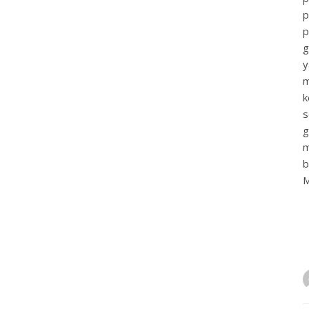
p
p
g
y
m
k
s
g
m
b
M