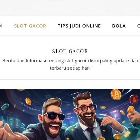
DI
SLOT GACOR
TIPS JUDI ONLINE
BOLA
SLOT GACOR
Berita dan Informasi tentang slot gacor disini paling update dan
terbaru setiap hari!