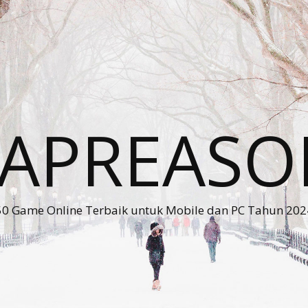
TAPREASO
50 Game Online Terbaik untuk Mobile dan PC Tahun 202