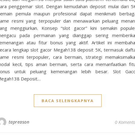
ara penggemar slot. Dengan kemudahan deposit mulai dari 5
emain pemula maupun profesional dapat menikmati berbag
ame resmi yang terpopuler dan menawarkan peluang mena
ang menggiurkan. Konsep “slot gacor” kini semakin popule
engacu pada permainan yang dianggap sering memberik
emenangan atau fitur bonus yang aktif. Artikel ini membah
ecara lengkap slot gacor Megah138 deposit 5K, termasuk daft
ame resmi terpopuler, cara bermain, strategi memaksimalk
odal kecil, tips aman bermain, serta cara memanfaatkan fit
onus untuk peluang kemenangan lebih besar. Slot Gac
egah138 Deposit…
BACA SELENGKAPNYA
tapreason
0 Koment