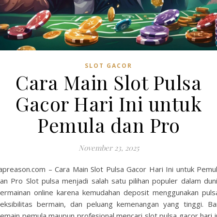
SLOT GACOR
Cara Main Slot Pulsa
Gacor Hari Ini untuk
Pemula dan Pro
November 23, 2025
apreason.com – Cara Main Slot Pulsa Gacor Hari Ini untuk Pemu
an Pro Slot pulsa menjadi salah satu pilihan populer dalam dun
ermainan online karena kemudahan deposit menggunakan puls
leksibilitas bermain, dan peluang kemenangan yang tinggi. Ba
emain pemula maupun profesional mencari slot pulsa gacor hari i