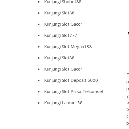
Kunjungi
Sbobet88
Kunjungi
Slot88
Kunjungi
Slot Gacor
Kunjungi
Slot777
Kunjungi
Slot Megah138
Kunjungi
Slot88
Kunjungi
Slot Gacor
T
Kunjungi
Slot Deposit 5000
p
p
Kunjungi
Slot Pulsa Telkomsel
y
t
Kunjungi
Lancar138
t
c
b