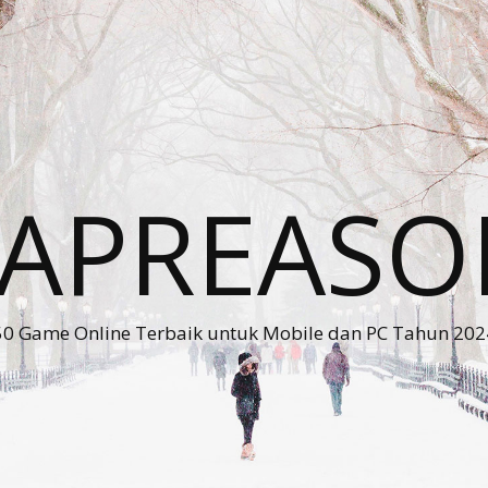
TAPREASO
50 Game Online Terbaik untuk Mobile dan PC Tahun 202