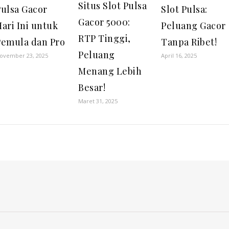
Situs Slot Pulsa
Pulsa Gacor
Slot Pulsa:
Gacor 5000:
ari Ini untuk
Peluang Gacor
RTP Tinggi,
Pemula dan Pro
Tanpa Ribet!
Peluang
ovember 23, 2025
April 16, 2025
Menang Lebih
Besar!
Maret 31, 2025