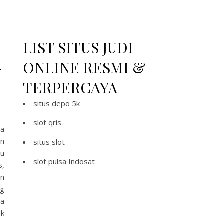
LIST SITUS JUDI
u
ONLINE RESMI &
TERPERCAYA
situs depo 5k
slot qris
ia
an
situs slot
mu
slot pulsa Indosat
s,
an
ng
ya
ak