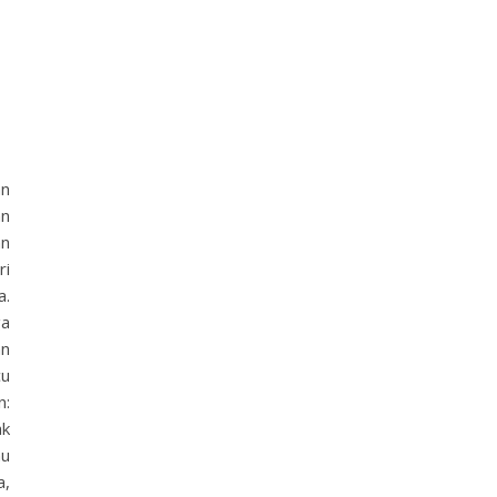
an
an
an
ri
a.
ga
an
cu
n:
ak
au
a,