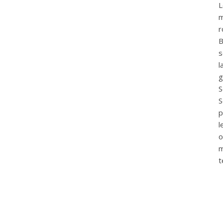
L
m
r
B
s
l
g
S
S
p
l
o
m
t