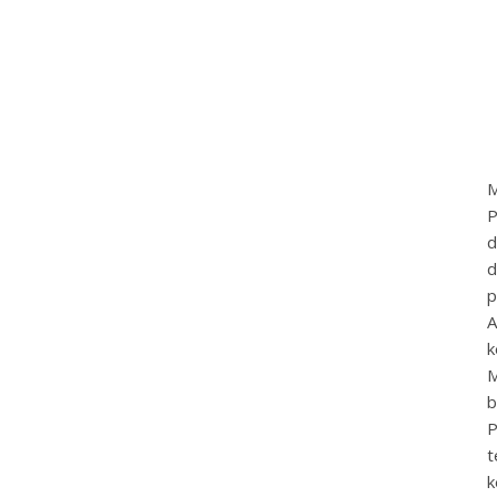
M
P
d
d
p
A
k
M
b
P
t
k