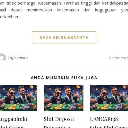
an tidak berharga. Kecemasan: Taruhan tinggi dan ketidakpasti
asil dapat menimbulkan kecemasan dan kegugupan ya
erlebihan.…
BACA SELENGKAPNYA
tapreason
0 Koment
ANDA MUNGKIN SUKA JUGA
Angpaohoki
Slot Deposit
LANCAR138: