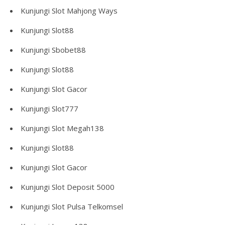
Kunjungi
Slot Mahjong Ways
Kunjungi
Slot88
Kunjungi
Sbobet88
Kunjungi
Slot88
Kunjungi
Slot Gacor
Kunjungi
Slot777
Kunjungi
Slot Megah138
Kunjungi
Slot88
Kunjungi
Slot Gacor
Kunjungi
Slot Deposit 5000
Kunjungi
Slot Pulsa Telkomsel