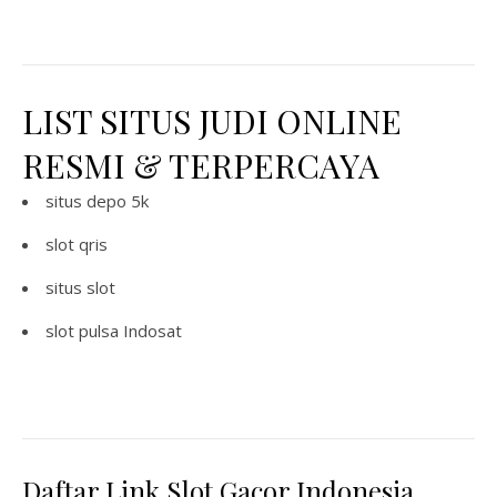
LIST SITUS JUDI ONLINE
RESMI & TERPERCAYA
situs depo 5k
slot qris
situs slot
slot pulsa Indosat
Daftar Link Slot Gacor Indonesia