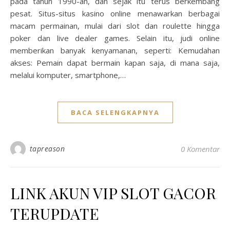
pada tahun 1990-an, dan sejak itu terus berkembang
pesat. Situs-situs kasino online menawarkan berbagai
macam permainan, mulai dari slot dan roulette hingga
poker dan live dealer games. Selain itu, judi online
memberikan banyak kenyamanan, seperti: Kemudahan
akses: Pemain dapat bermain kapan saja, di mana saja,
melalui komputer, smartphone,…
BACA SELENGKAPNYA
tapreason
0 Komentar
LINK AKUN VIP SLOT GACOR
TERUPDATE