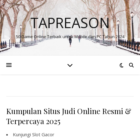
TAPREASON
50 Game Online Terbaik untuk Mobile dan PC Tahun 2024
Kumpulan Situs Judi Online Resmi &
Terpercaya 2025
Kunjungi
Slot Gacor