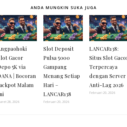
ANDA MUNGKIN SUKA JUGA
Angpaohoki
Slot Deposit
LANCAR138:
lot Gacor
Pulsa 5000
Situs Slot Gaco
Depo 5K via
Gampang
Terpercaya
DANA | Bocoran
Menang Setiap
dengan Server
Jackpot Malam
Hari –
Anti-Lag 2026
Februari 20, 2026
ni
LANCAR138
aret 28, 2026
Februari 20, 2026