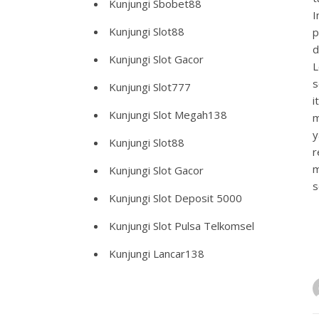
Kunjungi
Sbobet88
I
Kunjungi
Slot88
p
d
Kunjungi
Slot Gacor
L
s
Kunjungi
Slot777
i
Kunjungi
Slot Megah138
m
y
Kunjungi
Slot88
r
m
Kunjungi
Slot Gacor
s
Kunjungi
Slot Deposit 5000
Kunjungi
Slot Pulsa Telkomsel
Kunjungi
Lancar138