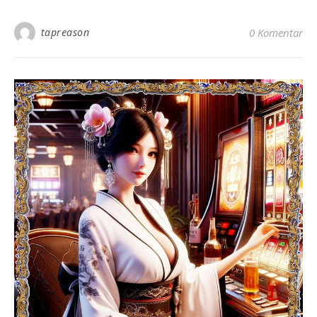
tapreason
0 Komentar