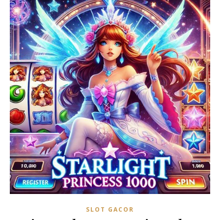
SLOT GACOR