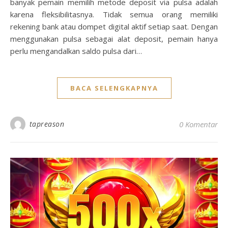
banyak pemain memilih metode deposit via pulsa adalah
karena fleksibilitasnya. Tidak semua orang memiliki
rekening bank atau dompet digital aktif setiap saat. Dengan
menggunakan pulsa sebagai alat deposit, pemain hanya
perlu mengandalkan saldo pulsa dari…
BACA SELENGKAPNYA
tapreason
0 Komentar