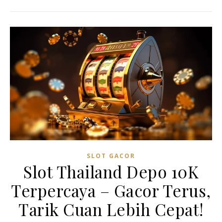
SLOT GACOR
Slot Thailand Depo 10K
Terpercaya – Gacor Terus,
Tarik Cuan Lebih Cepat!