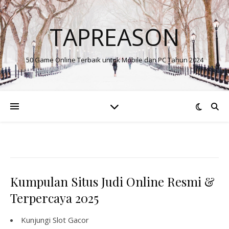
TAPREASON
50 Game Online Terbaik untuk Mobile dan PC Tahun 2024
Kumpulan Situs Judi Online Resmi &
Terpercaya 2025
Kunjungi
Slot Gacor