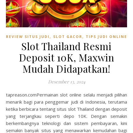
,
,
REVIEW SITUS JUDI
SLOT GACOR
TIPS JUDI ONLINE
Slot Thailand Resmi
Deposit 10K, Maxwin
Mudah Didapatkan!
Desember 13, 2024
tapreason.comPermainan slot online selalu menjadi pilihan
menarik bagi para penggemar judi di Indonesia, terutama
ketika berbicara tentang situs slot Thailand dengan deposit
yang terjangkau seperti depo 10K. Dengan semakin
berkembangnya teknologi dan sistem pembayaran, kini
semakin banyak situs yang menawarkan kemudahan bagi