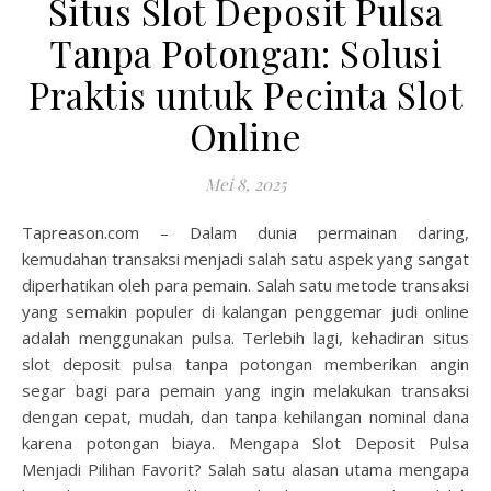
Situs Slot Deposit Pulsa
Tanpa Potongan: Solusi
Praktis untuk Pecinta Slot
Online
Mei 8, 2025
Tapreason.com – Dalam dunia permainan daring,
kemudahan transaksi menjadi salah satu aspek yang sangat
diperhatikan oleh para pemain. Salah satu metode transaksi
yang semakin populer di kalangan penggemar judi online
adalah menggunakan pulsa. Terlebih lagi, kehadiran situs
slot deposit pulsa tanpa potongan memberikan angin
segar bagi para pemain yang ingin melakukan transaksi
dengan cepat, mudah, dan tanpa kehilangan nominal dana
karena potongan biaya. Mengapa Slot Deposit Pulsa
Menjadi Pilihan Favorit? Salah satu alasan utama mengapa