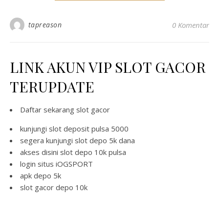
tapreason
0 Komentar
LINK AKUN VIP SLOT GACOR
TERUPDATE
Daftar sekarang
slot gacor
kunjungi
slot deposit pulsa 5000
segera kunjungi
slot depo 5k dana
akses disini
slot depo 10k pulsa
login situs
iOGSPORT
apk depo 5k
slot gacor depo 10k