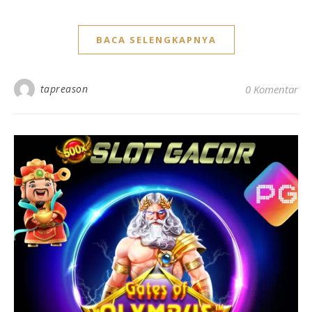
BACA SELENGKAPNYA
tapreason
0 Komentar