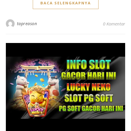
BACA SELENGKAPNYA
tapreason
0 Komentar