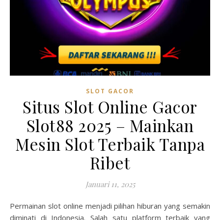
SLOT GACOR
Situs Slot Online Gacor
Slot88 2025 – Mainkan
Mesin Slot Terbaik Tanpa
Ribet
Januari 11, 2025
Permainan slot online menjadi pilihan hiburan yang semakin
diminati di Indonesia. Salah satu platform terbaik yang