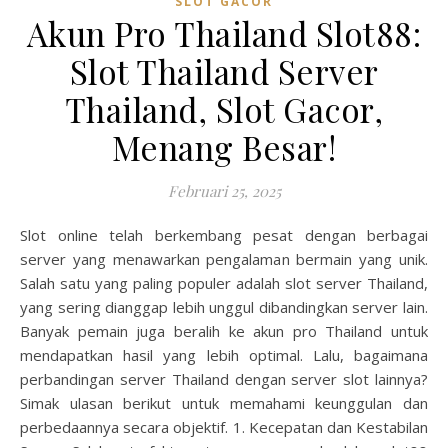
SLOT GACOR
Akun Pro Thailand Slot88:
Slot Thailand Server
Thailand, Slot Gacor,
Menang Besar!
Februari 25, 2025
Slot online telah berkembang pesat dengan berbagai
server yang menawarkan pengalaman bermain yang unik.
Salah satu yang paling populer adalah slot server Thailand,
yang sering dianggap lebih unggul dibandingkan server lain.
Banyak pemain juga beralih ke akun pro Thailand untuk
mendapatkan hasil yang lebih optimal. Lalu, bagaimana
perbandingan server Thailand dengan server slot lainnya?
Simak ulasan berikut untuk memahami keunggulan dan
perbedaannya secara objektif. 1. Kecepatan dan Kestabilan