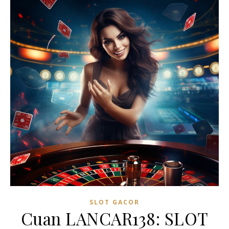
SLOT GACOR
Cuan LANCAR138: SLOT