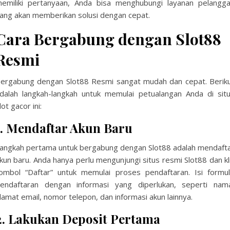
emiliki pertanyaan, Anda bisa menghubungi layanan pelangg
ang akan memberikan solusi dengan cepat.
Cara Bergabung dengan Slot88
Resmi
ergabung dengan Slot88 Resmi sangat mudah dan cepat. Berik
dalah langkah-langkah untuk memulai petualangan Anda di sit
lot gacor ini:
1. Mendaftar Akun Baru
angkah pertama untuk bergabung dengan Slot88 adalah mendaft
kun baru. Anda hanya perlu mengunjungi situs resmi Slot88 dan kl
ombol “Daftar” untuk memulai proses pendaftaran. Isi formul
endaftaran dengan informasi yang diperlukan, seperti nam
lamat email, nomor telepon, dan informasi akun lainnya.
2. Lakukan Deposit Pertama