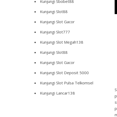
Kunjungi
Sbobet88
Kunjungi
Slot88
Kunjungi
Slot Gacor
Kunjungi
Slot777
Kunjungi
Slot Megah138
Kunjungi
Slot88
Kunjungi
Slot Gacor
Kunjungi
Slot Deposit 5000
Kunjungi
Slot Pulsa Telkomsel
S
Kunjungi
Lancar138
p
s
p
m