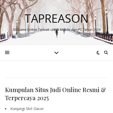
TAPREASON
50 Game Online Terbaik untuk Mobile dan PC Tahun 2024
Kumpulan Situs Judi Online Resmi &
Terpercaya 2025
Kunjungi
Slot Gacor