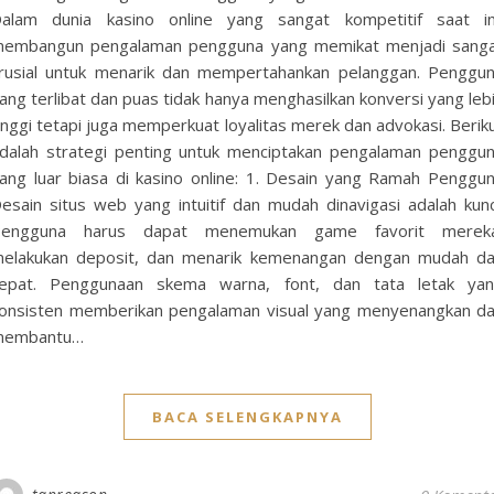
alam dunia kasino online yang sangat kompetitif saat in
embangun pengalaman pengguna yang memikat menjadi sang
rusial untuk menarik dan mempertahankan pelanggan. Penggu
ang terlibat dan puas tidak hanya menghasilkan konversi yang leb
inggi tetapi juga memperkuat loyalitas merek dan advokasi. Berik
dalah strategi penting untuk menciptakan pengalaman penggu
ang luar biasa di kasino online: 1. Desain yang Ramah Penggu
esain situs web yang intuitif dan mudah dinavigasi adalah kunc
Pengguna harus dapat menemukan game favorit mereka
elakukan deposit, dan menarik kemenangan dengan mudah d
epat. Penggunaan skema warna, font, dan tata letak ya
onsisten memberikan pengalaman visual yang menyenangkan d
membantu…
BACA SELENGKAPNYA