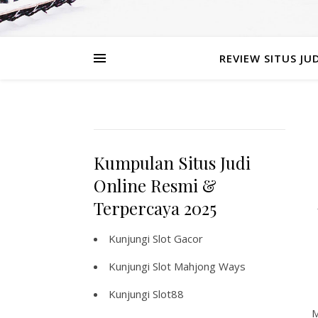
REVIEW SITUS JU
Kumpulan Situs Judi
Online Resmi &
Terpercaya 2025
Kunjungi
Slot Gacor
Kunjungi
Slot Mahjong Ways
Kunjungi
Slot88
M