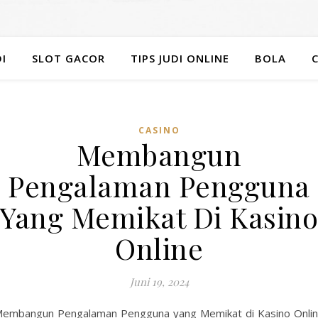
DI
SLOT GACOR
TIPS JUDI ONLINE
BOLA
CASINO
Membangun
Pengalaman Pengguna
Yang Memikat Di Kasino
Online
Juni 19, 2024
embangun Pengalaman Pengguna yang Memikat di Kasino Onli