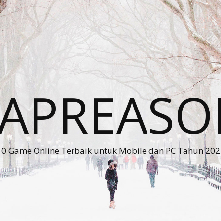
TAPREASO
50 Game Online Terbaik untuk Mobile dan PC Tahun 202