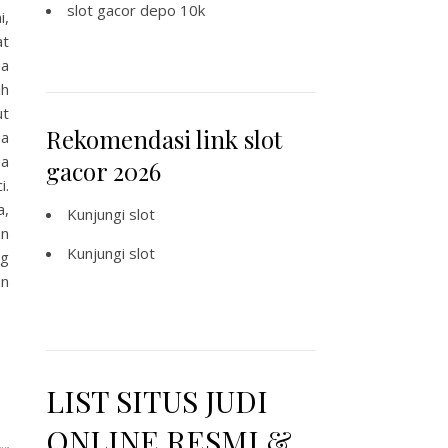
slot gacor depo 10k
i,
at
na
ih
ut
Rekomendasi link slot
na
na
gacor 2026
i.
,
Kunjungi
slot
an
Kunjungi
slot
ng
an
LIST SITUS JUDI
ONLINE RESMI &