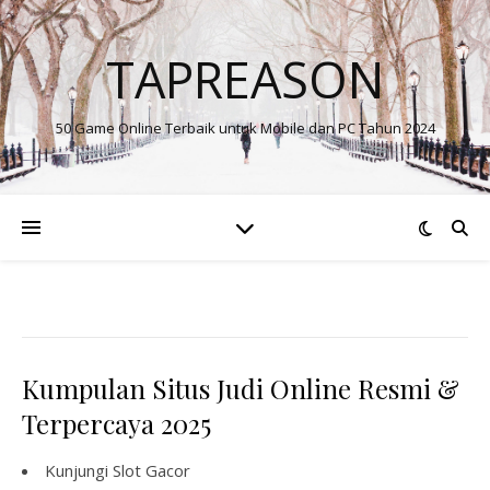
TAPREASON
50 Game Online Terbaik untuk Mobile dan PC Tahun 2024
Kumpulan Situs Judi Online Resmi &
Terpercaya 2025
Kunjungi
Slot Gacor