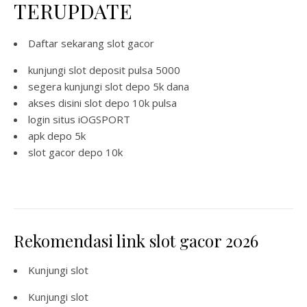
TERUPDATE
Daftar sekarang
slot gacor
kunjungi
slot deposit pulsa 5000
segera kunjungi
slot depo 5k dana
akses disini
slot depo 10k pulsa
login situs
iOGSPORT
apk depo 5k
slot gacor depo 10k
Rekomendasi link slot gacor 2026
Kunjungi
slot
Kunjungi
slot