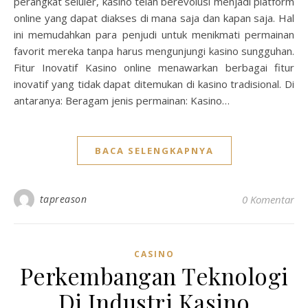
perangkat seluler, kasino telah berevolusi menjadi platform
online yang dapat diakses di mana saja dan kapan saja. Hal
ini memudahkan para penjudi untuk menikmati permainan
favorit mereka tanpa harus mengunjungi kasino sungguhan.
Fitur Inovatif Kasino online menawarkan berbagai fitur
inovatif yang tidak dapat ditemukan di kasino tradisional. Di
antaranya: Beragam jenis permainan: Kasino…
BACA SELENGKAPNYA
tapreason
0 Komentar
CASINO
Perkembangan Teknologi
Di Industri Kasino