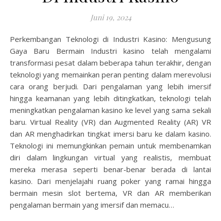
Juni 19, 2024
Perkembangan Teknologi di Industri Kasino: Mengusung
Gaya Baru Bermain Industri kasino telah mengalami
transformasi pesat dalam beberapa tahun terakhir, dengan
teknologi yang memainkan peran penting dalam merevolusi
cara orang berjudi. Dari pengalaman yang lebih imersif
hingga keamanan yang lebih ditingkatkan, teknologi telah
meningkatkan pengalaman kasino ke level yang sama sekali
baru. Virtual Reality (VR) dan Augmented Reality (AR) VR
dan AR menghadirkan tingkat imersi baru ke dalam kasino.
Teknologi ini memungkinkan pemain untuk membenamkan
diri dalam lingkungan virtual yang realistis, membuat
mereka merasa seperti benar-benar berada di lantai
kasino. Dari menjelajahi ruang poker yang ramai hingga
bermain mesin slot bertema, VR dan AR memberikan
pengalaman bermain yang imersif dan memacu…