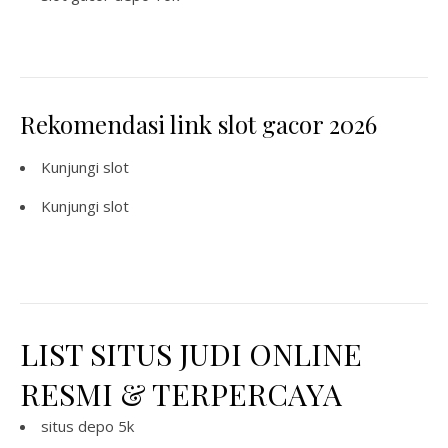
Rekomendasi link slot gacor 2026
Kunjungi
slot
Kunjungi
slot
LIST SITUS JUDI ONLINE
RESMI & TERPERCAYA
situs depo 5k