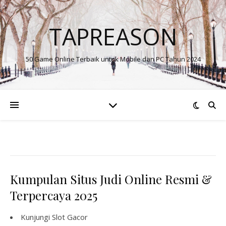
TAPREASON
50 Game Online Terbaik untuk Mobile dan PC Tahun 2024
Kumpulan Situs Judi Online Resmi &
Terpercaya 2025
Kunjungi
Slot Gacor