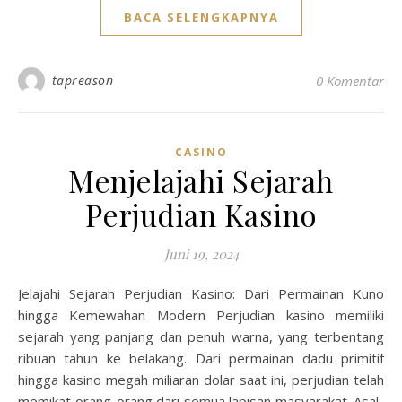
BACA SELENGKAPNYA
tapreason
0 Komentar
CASINO
Menjelajahi Sejarah
Perjudian Kasino
Juni 19, 2024
Jelajahi Sejarah Perjudian Kasino: Dari Permainan Kuno
hingga Kemewahan Modern Perjudian kasino memiliki
sejarah yang panjang dan penuh warna, yang terbentang
ribuan tahun ke belakang. Dari permainan dadu primitif
hingga kasino megah miliaran dolar saat ini, perjudian telah
memikat orang-orang dari semua lapisan masyarakat. Asal-