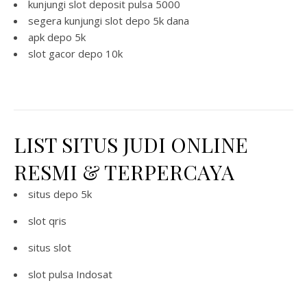
kunjungi
slot deposit pulsa 5000
segera kunjungi
slot depo 5k dana
apk depo 5k
slot gacor depo 10k
LIST SITUS JUDI ONLINE
RESMI & TERPERCAYA
situs depo 5k
slot qris
situs slot
slot pulsa Indosat