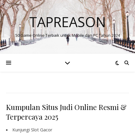
TAPREASON
50 Game Online Terbaik untuk Mobile dan PC Tahun 2024
Kumpulan Situs Judi Online Resmi &
Terpercaya 2025
Kunjungi
Slot Gacor