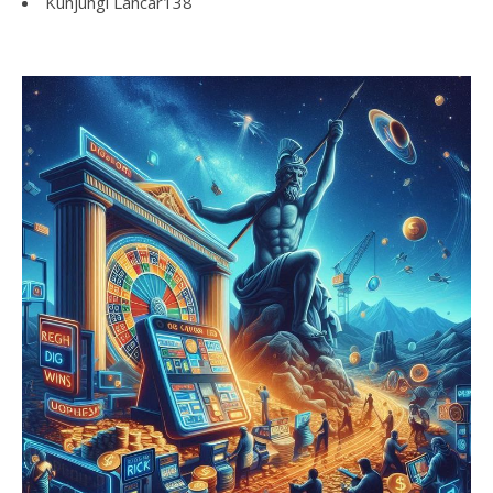
Kunjungi
Lancar138