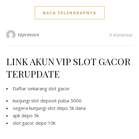
BACA SELENGKAPNYA
tapreason
0 Komentar
LINK AKUN VIP SLOT GACOR
TERUPDATE
Daftar sekarang
slot gacor
kunjungi
slot deposit pulsa 5000
segera kunjungi
slot depo 5k dana
apk depo 5k
slot gacor depo 10k