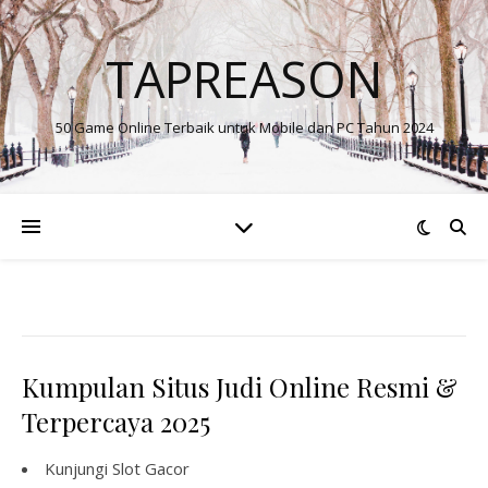
TAPREASON
50 Game Online Terbaik untuk Mobile dan PC Tahun 2024
Kumpulan Situs Judi Online Resmi &
Terpercaya 2025
Kunjungi
Slot Gacor