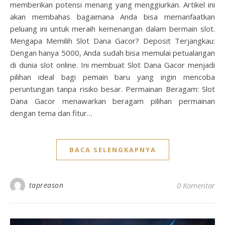
memberikan potensi menang yang menggiurkan. Artikel ini
akan membahas bagaimana Anda bisa memanfaatkan
peluang ini untuk meraih kemenangan dalam bermain slot.
Mengapa Memilih Slot Dana Gacor? Deposit Terjangkau:
Dengan hanya 5000, Anda sudah bisa memulai petualangan
di dunia slot online. Ini membuat Slot Dana Gacor menjadi
pilihan ideal bagi pemain baru yang ingin mencoba
peruntungan tanpa risiko besar. Permainan Beragam: Slot
Dana Gacor menawarkan beragam pilihan permainan
dengan tema dan fitur…
BACA SELENGKAPNYA
tapreason
0 Komentar