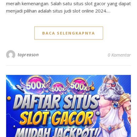
meraih kemenangan. Salah satu situs slot gacor yang dapat
menjadi pilihan adalah situs judi slot online 2024.…
BACA SELENGKAPNYA
tapreason
0 Komentar