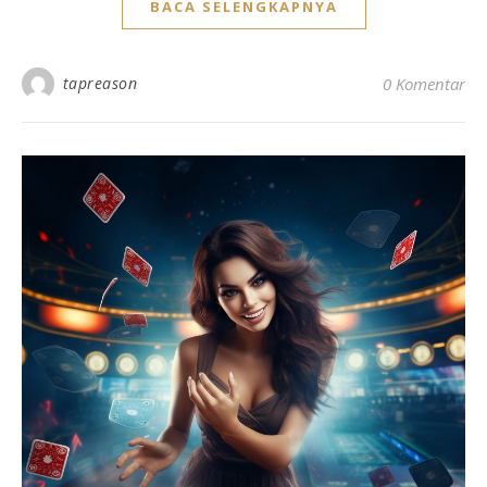
BACA SELENGKAPNYA
tapreason
0 Komentar