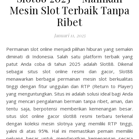
Mesin Slot Terbaik Tanpa
Ribet
Januari 11, 2025
Permainan slot online menjadi pilihan hiburan yang semakin
diminati di Indonesia. Salah satu platform terbaik yang
patut Anda coba di tahun 2025 adalah Slot88. Dikenal
sebagai situs slot online resmi dan gacor, Slot88
menawarkan berbagai permainan mesin slot berkualitas
tinggi dengan fitur unggulan dan RTP (Return to Player)
yang menguntungkan. Situs ini adalah solusi ideal bagi Anda
yang mencari pengalaman bermain tanpa ribet, aman, dan
tentu saja, berpotensi memberikan kemenangan besar.
situs slot online gacor slot88 resmi terbaru terkenal
dengan koleksi mesin slotnya yang memiliki RTP tinggi,
yakni di atas 95%. Hal ini memastikan pemain memiliki
peluang besar untuk mendapatkan kemenangan secara