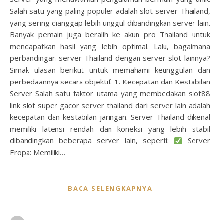
Salah satu yang paling populer adalah slot server Thailand,
yang sering dianggap lebih unggul dibandingkan server lain.
Banyak pemain juga beralih ke akun pro Thailand untuk
mendapatkan hasil yang lebih optimal. Lalu, bagaimana
perbandingan server Thailand dengan server slot lainnya?
Simak ulasan berikut untuk memahami keunggulan dan
perbedaannya secara objektif. 1. Kecepatan dan Kestabilan
Server Salah satu faktor utama yang membedakan slot88
link slot super gacor server thailand dari server lain adalah
kecepatan dan kestabilan jaringan. Server Thailand dikenal
memiliki latensi rendah dan koneksi yang lebih stabil
dibandingkan beberapa server lain, seperti:
Server
Eropa: Memiliki…
BACA SELENGKAPNYA