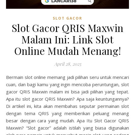
SLOT GACOR
Slot Gacor QRIS Maxwin
Malam Ini: Link Slot
Online Mudah Menang!
April 28, 2025
Bermain slot online memang jadi pilihan seru untuk mencari
cuan, dan bagi kamu yang ingin mencoba peruntungan, slot
gacor QRIS Maxwin malam ini bisa jadi pilihan yang tepat.
Apa itu slot gacor QRIS Maxwin? Apa saja keuntungannya?
Di artikel ini, kita akan membahas seputar permainan slot
dengan tema QRIS yang memberikan peluang menang
besar dengan cara yang mudah. Apa Itu Slot Gacor QRIS
Maxwin? “Slot gacor” adalah istilah yang biasa digunakan