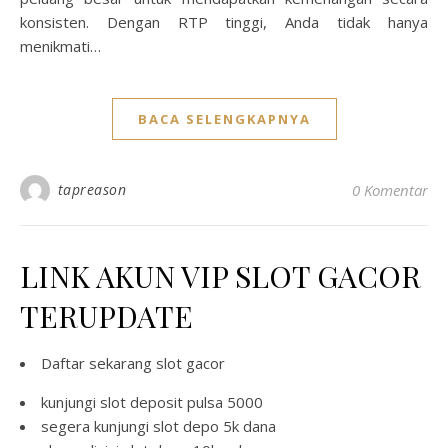
konsisten. Dengan RTP tinggi, Anda tidak hanya
menikmati…
BACA SELENGKAPNYA
tapreason
0 Komentar
LINK AKUN VIP SLOT GACOR
TERUPDATE
Daftar sekarang
slot gacor
kunjungi
slot deposit pulsa 5000
segera kunjungi
slot depo 5k dana