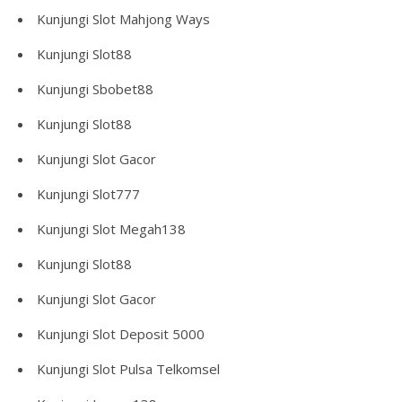
Kunjungi
Slot Mahjong Ways
Kunjungi
Slot88
Kunjungi
Sbobet88
Kunjungi
Slot88
Kunjungi
Slot Gacor
Kunjungi
Slot777
Kunjungi
Slot Megah138
Kunjungi
Slot88
Kunjungi
Slot Gacor
Kunjungi
Slot Deposit 5000
Kunjungi
Slot Pulsa Telkomsel