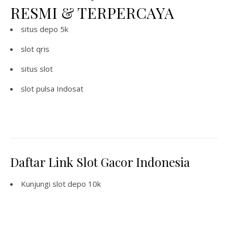
RESMI & TERPERCAYA
situs depo 5k
slot qris
situs slot
slot pulsa Indosat
Daftar Link Slot Gacor Indonesia
Kunjungi
slot depo 10k