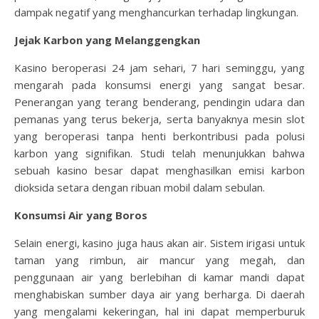
dampak negatif yang menghancurkan terhadap lingkungan.
Jejak Karbon yang Melanggengkan
Kasino beroperasi 24 jam sehari, 7 hari seminggu, yang
mengarah pada konsumsi energi yang sangat besar.
Penerangan yang terang benderang, pendingin udara dan
pemanas yang terus bekerja, serta banyaknya mesin slot
yang beroperasi tanpa henti berkontribusi pada polusi
karbon yang signifikan. Studi telah menunjukkan bahwa
sebuah kasino besar dapat menghasilkan emisi karbon
dioksida setara dengan ribuan mobil dalam sebulan.
Konsumsi Air yang Boros
Selain energi, kasino juga haus akan air. Sistem irigasi untuk
taman yang rimbun, air mancur yang megah, dan
penggunaan air yang berlebihan di kamar mandi dapat
menghabiskan sumber daya air yang berharga. Di daerah
yang mengalami kekeringan, hal ini dapat memperburuk