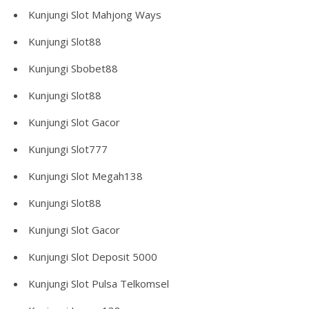
Kunjungi
Slot Mahjong Ways
Kunjungi
Slot88
Kunjungi
Sbobet88
Kunjungi
Slot88
Kunjungi
Slot Gacor
Kunjungi
Slot777
Kunjungi
Slot Megah138
Kunjungi
Slot88
Kunjungi
Slot Gacor
Kunjungi
Slot Deposit 5000
Kunjungi
Slot Pulsa Telkomsel