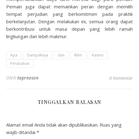
Pemain juga dapat memainkan peran dengan memilih
tempat perjudian yang berkomitmen pada praktik
berkelanjutan. Dengan melakukan ini, semua orang dapat
berkontribusi untuk masa depan yang lebih ramah
lingkungan dan lebih makmur.
Apa
Dampaknya
dan
Iklim
Kasino
Perubahan
Oleh
tapreason
0 Komentar
TINGGALKAN BALASAN
Alamat email Anda tidak akan dipublikasikan.
Ruas yang
wajib ditandai
*