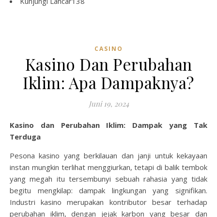
Kunjungi
Lancar138
CASINO
Kasino Dan Perubahan
Iklim: Apa Dampaknya?
Juni 19, 2024
Kasino dan Perubahan Iklim: Dampak yang Tak
Terduga
Pesona kasino yang berkilauan dan janji untuk kekayaan
instan mungkin terlihat menggiurkan, tetapi di balik tembok
yang megah itu tersembunyi sebuah rahasia yang tidak
begitu mengkilap: dampak lingkungan yang signifikan.
Industri kasino merupakan kontributor besar terhadap
perubahan iklim, dengan jejak karbon yang besar dan