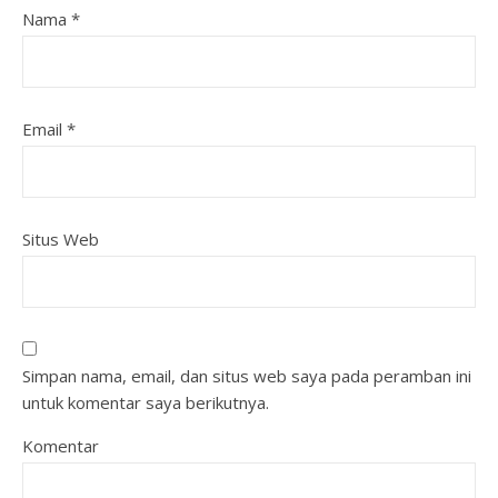
Nama
*
Email
*
Situs Web
Simpan nama, email, dan situs web saya pada peramban ini
untuk komentar saya berikutnya.
Komentar