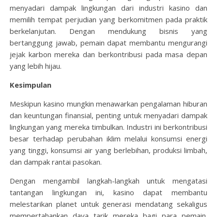
menyadari dampak lingkungan dari industri kasino dan
memilih tempat perjudian yang berkomitmen pada praktik
berkelanjutan. Dengan mendukung bisnis yang
bertanggung jawab, pemain dapat membantu mengurangi
jejak karbon mereka dan berkontribusi pada masa depan
yang lebih hijau.
Kesimpulan
Meskipun kasino mungkin menawarkan pengalaman hiburan
dan keuntungan finansial, penting untuk menyadari dampak
lingkungan yang mereka timbulkan. Industri ini berkontribusi
besar terhadap perubahan iklim melalui konsumsi energi
yang tinggi, konsumsi air yang berlebihan, produksi limbah,
dan dampak rantai pasokan.
Dengan mengambil langkah-langkah untuk mengatasi
tantangan lingkungan ini, kasino dapat membantu
melestarikan planet untuk generasi mendatang sekaligus
mempertahankan daya tarik mereka bagi para pemain.