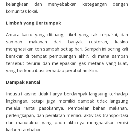
kelangkaan dan menyebabkan ketegangan dengan
komunitas lokal.
Limbah yang Bertumpuk
Antara kartu yang dibuang, tiket yang tak terpakai, dan
sampah makanan dari banyak restoran, kasino
menghasilkan ton sampah setiap hari. Sampah ini sering kali
berakhir di tempat pembuangan akhir, di mana sampah
tersebut terurai dan melepaskan gas metana yang kuat,
yang berkontribusi terhadap perubahan iklim.
Dampak Rantai
Industri kasino tidak hanya berdampak langsung terhadap
lingkungan, tetapi juga memiliki dampak tidak langsung
melalui rantai pasokannya. Pembelian bahan makanan,
perlengkapan, dan peralatan memicu aktivitas transportasi
dan manufaktur yang pada akhirnya menghasilkan emisi
karbon tambahan.