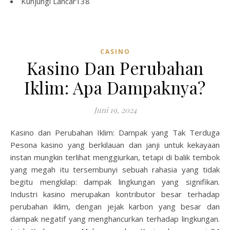
Kunjungi
Lancar138
CASINO
Kasino Dan Perubahan
Iklim: Apa Dampaknya?
Juni 19, 2024
Kasino dan Perubahan Iklim: Dampak yang Tak Terduga
Pesona kasino yang berkilauan dan janji untuk kekayaan
instan mungkin terlihat menggiurkan, tetapi di balik tembok
yang megah itu tersembunyi sebuah rahasia yang tidak
begitu mengkilap: dampak lingkungan yang signifikan.
Industri kasino merupakan kontributor besar terhadap
perubahan iklim, dengan jejak karbon yang besar dan
dampak negatif yang menghancurkan terhadap lingkungan.