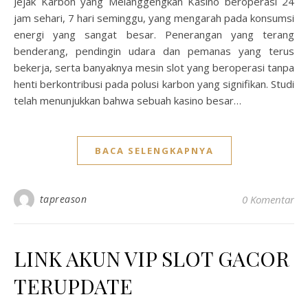
Jejak Karbon yang Melanggengkan Kasino beroperasi 24
jam sehari, 7 hari seminggu, yang mengarah pada konsumsi
energi yang sangat besar. Penerangan yang terang
benderang, pendingin udara dan pemanas yang terus
bekerja, serta banyaknya mesin slot yang beroperasi tanpa
henti berkontribusi pada polusi karbon yang signifikan. Studi
telah menunjukkan bahwa sebuah kasino besar…
BACA SELENGKAPNYA
tapreason
0 Komentar
LINK AKUN VIP SLOT GACOR
TERUPDATE