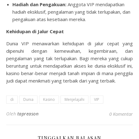
Hadiah dan Pengakuan:
Anggota VIP mendapatkan
hadiah eksklusif, pengalaman yang tidak terlupakan, dan
pengakuan atas kesetiaan mereka.
Kehidupan di Jalur Cepat
Dunia VIP menawarkan kehidupan di jalur cepat yang
dipenuhi dengan kemewahan, kegembiraan, dan
pengalaman yang tak terlupakan. Bagi mereka yang cukup
beruntung untuk mendapatkan akses ke dunia eksklusif ini,
kasino benar-benar menjadi tanah impian di mana penggila
judi dapat menikmati yang terbaik dari yang terbaik.
di
Dunia
Kasino
Menjelajahi
VIP
Oleh
tapreason
0 Komentar
TINGGALKAN BALASAN