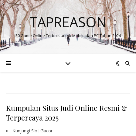
TAPREASON
50 Game Online Terbaik untuk Mobile dan PC Tahun 2024
Kumpulan Situs Judi Online Resmi &
Terpercaya 2025
Kunjungi
Slot Gacor