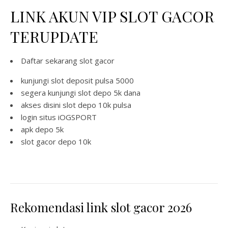
LINK AKUN VIP SLOT GACOR
TERUPDATE
Daftar sekarang
slot gacor
kunjungi
slot deposit pulsa 5000
segera kunjungi
slot depo 5k dana
akses disini
slot depo 10k pulsa
login situs
iOGSPORT
apk depo 5k
slot gacor depo 10k
Rekomendasi link slot gacor 2026