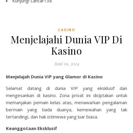
Kunjungi
Lancar138
CASINO
Menjelajahi Dunia VIP Di
Kasino
Juni 19, 2024
Menjelajah Dunia VIP yang Glamor di Kasino
Selamat datang di dunia VIP yang eksklusif dan
mengesankan di kasino. Zona privat ini diciptakan untuk
memanjakan pemain kelas atas, menawarkan pengalaman
bermain yang tiada duanya, kemewahan yang tak
tertandingi, dan hak istimewa yang luar biasa.
Keanggotaan Eksklusif